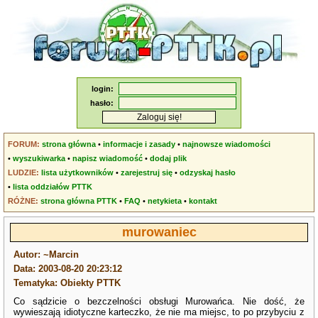
login:
hasło:
FORUM:
strona główna
•
informacje i zasady
•
najnowsze wiadomości
•
wyszukiwarka
•
napisz wiadomość
•
dodaj plik
LUDZIE:
lista użytkowników
•
zarejestruj się
•
odzyskaj hasło
•
lista oddziałów PTTK
RÓŻNE:
strona główna PTTK
•
FAQ
•
netykieta
•
kontakt
murowaniec
Autor: ~Marcin
Data: 2003-08-20 20:23:12
Tematyka: Obiekty PTTK
Co sądzicie o bezczelności obsługi Murowańca. Nie dość, że
wywieszają idiotyczne karteczko, że nie ma miejsc, to po przybyciu z