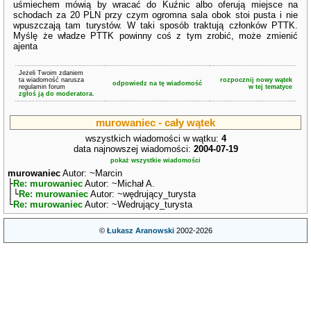
uśmiechem mówią by wracać do Kuźnic albo oferują miejsce na
schodach za 20 PLN przy czym ogromna sala obok stoi pusta i nie
wpuszczają tam turystów. W taki sposób traktują członków PTTK.
Myślę że władze PTTK powinny coś z tym zrobić, może zmienić
ajenta
Jeżeli Twoim zdaniem
ta wiadomość narusza
rozpocznij nowy wątek
odpowiedz na tę wiadomość
regulamin forum
w tej tematyce
zgłoś ją do moderatora.
murowaniec - cały wątek
wszystkich wiadomości w wątku:
4
data najnowszej wiadomości:
2004-07-19
pokaż wszystkie wiadomości
murowaniec
Autor: ~Marcin
├
Re: murowaniec
Autor: ~Michał A.
│└
Re: murowaniec
Autor: ~wędrujący_turysta
└
Re: murowaniec
Autor: ~Wedrujący_turysta
©
Łukasz Aranowski
2002-2026