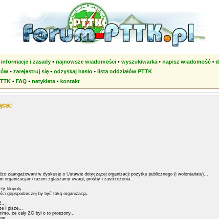
•
informacje i zasady
•
najnowsze wiadomości
•
wyszukiwarka
•
napisz wiadomość
•
d
ków
•
zarejestruj się
•
odzyskaj hasło
•
lista oddziałów PTTK
PTTK
•
FAQ
•
netykieta
•
kontakt
ąca:
zo zaangażowani w dyskusję o Ustawie dotyczącej organizacji pożytku publicznego (i wolontariatu)...
 organizacjami razem zgłaszamy uwagi, prośby i zastrzeżenia..
ty kłopoty...
ści gopspodarczej by być taką organizacją.
...
 i pisze...
mo, że cały ZG był o to proszony...
ne...