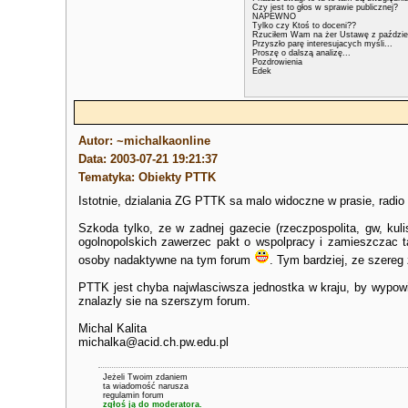
Czy jest to głos w sprawie publicznej?
NAPEWNO
Tylko czy Ktoś to doceni??
Rzuciłem Wam na żer Ustawę z paździer
Przyszło parę interesujacych myśli...
Proszę o dalszą analizę...
Pozdrowienia
Edek
Autor: ~michalkaonline
Data: 2003-07-21 19:21:37
Tematyka: Obiekty PTTK
Istotnie, dzialania ZG PTTK sa malo widoczne w prasie, radio
Szkoda tylko, ze w zadnej gazecie (rzeczpospolita, gw, kul
ogolnopolskich zawerzec pakt o wspolpracy i zamieszczac 
osoby nadaktywne na tym forum
. Tym bardziej, ze szereg 
PTTK jest chyba najwlasciwsza jednostka w kraju, by wypowia
znalazly sie na szerszym forum.
Michal Kalita
michalka@acid.ch.pw.edu.pl
Jeżeli Twoim zdaniem
ta wiadomość narusza
regulamin forum
zgłoś ją do moderatora.