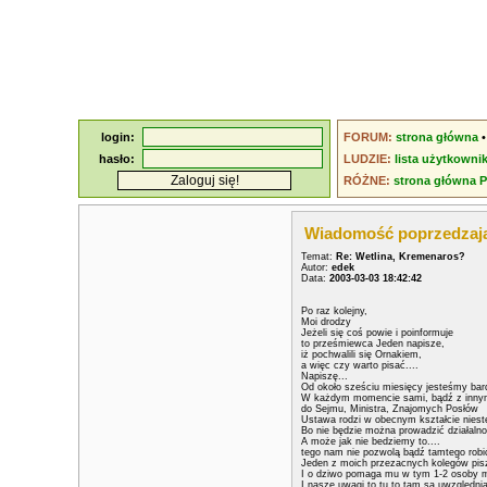
login:
FORUM:
strona główna
hasło:
LUDZIE:
lista użytkowni
RÓŻNE:
strona główna 
Wiadomość poprzedzaj
Temat:
Re: Wetlina, Kremenaros?
Autor:
edek
Data:
2003-03-03 18:42:42
Po raz kolejny,
Moi drodzy
Jeżeli się coś powie i poinformuje
to prześmiewca Jeden napisze,
iż pochwalili się Ornakiem,
a więc czy warto pisać....
Napiszę...
Od około sześciu miesięcy jesteśmy bard
W każdym momencie sami, bądź z innymi
do Sejmu, Ministra, Znajomych Posłów
Ustawa rodzi w obecnym kształcie nieste
Bo nie będzie można prowadzić działalno
A może jak nie bedziemy to....
tego nam nie pozwolą bądź tamtego robić
Jeden z moich przezacnych kolegów pisze
I o dziwo pomaga mu w tym 1-2 osoby mi
I nasze uwagi to tu to tam są uwzględnia