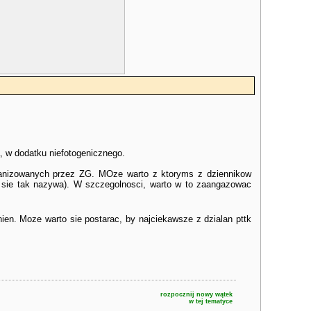
a, w dodatku niefotogenicznego.
 organizowanych przez ZG. MOze warto z ktoryms z dziennikow
 sie tak nazywa). W szczegolnosci, warto w to zaangazowac
ien. Moze warto sie postarac, by najciekawsze z dzialan pttk
rozpocznij nowy wątek
w tej tematyce