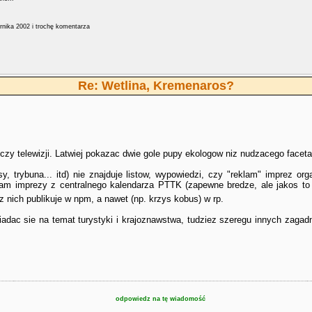
nika 2002 i trochę komentarza
Re: Wetlina, Kremenaros?
 czy telewizji. Latwiej pokazac dwie gole pupy ekologow niz nudzacego facet
isy, trybuna... itd) nie znajduje listow, wypowiedzi, czy "reklam" imprez
tam imprezy z centralnego kalendarza PTTK (zapewne bredze, ale jakos to
z nich publikuje w npm, a nawet (np. krzys kobus) w rp.
dac sie na temat turystyki i krajoznawstwa, tudziez szeregu innych zagadn
odpowiedz na tę wiadomość