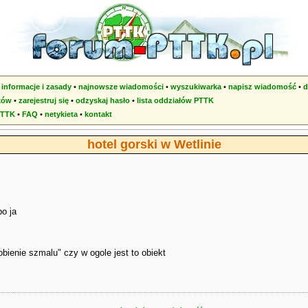
•
informacje i zasady
•
najnowsze wiadomości
•
wyszukiwarka
•
napisz wiadomość
•
d
ków
•
zarejestruj się
•
odzyskaj hasło
•
lista oddziałów PTTK
PTTK
•
FAQ
•
netykieta
•
kontakt
hotel gorski w Wetlinie
bo ja
obienie szmalu" czy w ogole jest to obiekt