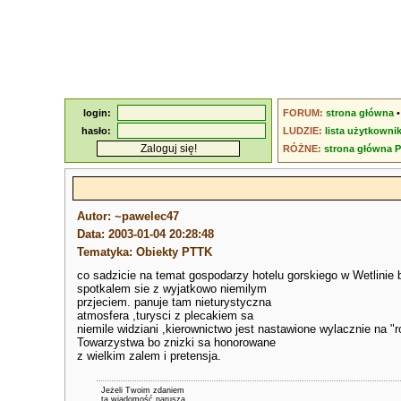
login:
FORUM:
strona główna
hasło:
LUDZIE:
lista użytkowni
RÓŻNE:
strona główna 
Autor: ~pawelec47
Data: 2003-01-04 20:28:48
Tematyka: Obiekty PTTK
co sadzicie na temat gospodarzy hotelu gorskiego w Wetlinie 
spotkalem sie z wyjatkowo niemilym
przjeciem. panuje tam nieturystyczna
atmosfera ,turysci z plecakiem sa
niemile widziani ,kierownictwo jest nastawione wylacznie na "r
Towarzystwa bo znizki sa honorowane
z wielkim zalem i pretensja.
Jeżeli Twoim zdaniem
ta wiadomość narusza