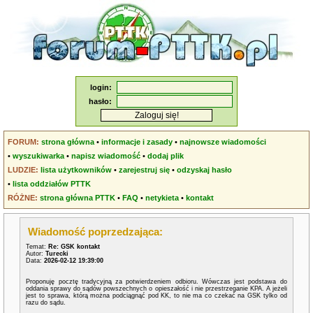
login:
hasło:
FORUM:
strona główna
•
informacje i zasady
•
najnowsze wiadomości
•
wyszukiwarka
•
napisz wiadomość
•
dodaj plik
LUDZIE:
lista użytkowników
•
zarejestruj się
•
odzyskaj hasło
•
lista oddziałów PTTK
RÓŻNE:
strona główna PTTK
•
FAQ
•
netykieta
•
kontakt
Wiadomość poprzedzająca:
Temat:
Re: GSK kontakt
Autor:
Turecki
Data:
2026-02-12 19:39:00
Proponuję pocztę tradycyjną za potwierdzeniem odbioru. Wówczas jest podstawa do
oddania sprawy do sądów powszechnych o opieszałość i nie przestrzeganie KPA. A jeżeli
jest to sprawa, którą można podciągnąć pod KK, to nie ma co czekać na GSK tylko od
razu do sądu.