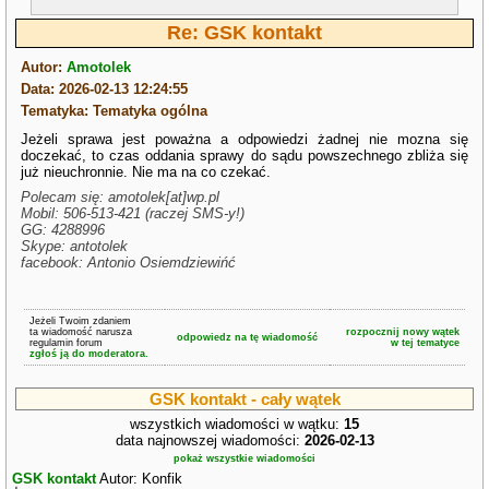
Re: GSK kontakt
Autor:
Amotolek
Data: 2026-02-13 12:24:55
Tematyka: Tematyka ogólna
Jeżeli sprawa jest poważna a odpowiedzi żadnej nie mozna się
doczekać, to czas oddania sprawy do sądu powszechnego zbliża się
już nieuchronnie. Nie ma na co czekać.
Polecam się: amotolek[at]wp.pl
Mobil: 506-513-421 (raczej SMS-y!)
GG: 4288996
Skype: antotolek
facebook: Antonio Osiemdziewińć
Jeżeli Twoim zdaniem
ta wiadomość narusza
rozpocznij nowy wątek
odpowiedz na tę wiadomość
regulamin forum
w tej tematyce
zgłoś ją do moderatora.
GSK kontakt - cały wątek
wszystkich wiadomości w wątku:
15
data najnowszej wiadomości:
2026-02-13
pokaż wszystkie wiadomości
GSK kontakt
Autor: Konfik