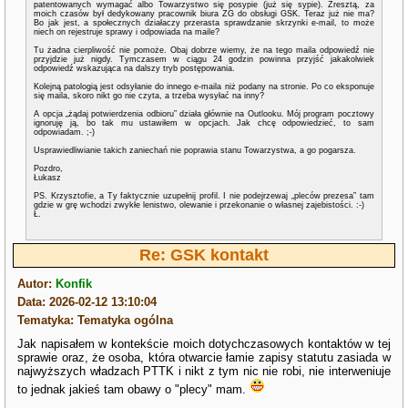
patentowanych wymagać albo Towarzystwo się posypie (już się sypie). Zresztą, za
moich czasów był dedykowany pracownik biura ZG do obsługi GSK. Teraz już nie ma?
Bo jak jest, a społecznych działaczy przerasta sprawdzanie skrzynki e-mail, to może
niech on rejestruje sprawy i odpowiada na maile?
Tu żadna cierpliwość nie pomoże. Obaj dobrze wiemy, że na tego maila odpowiedź nie
przyjdzie już nigdy. Tymczasem w ciągu 24 godzin powinna przyjść jakakolwiek
odpowiedź wskazująca na dalszy tryb postępowania.
Kolejną patologią jest odsyłanie do innego e-maila niż podany na stronie. Po co eksponuje
się maila, skoro nikt go nie czyta, a trzeba wysyłać na inny?
A opcja „żądaj potwierdzenia odbioru” działa głównie na Outlooku. Mój program pocztowy
ignoruję ją, bo tak mu ustawiłem w opcjach. Jak chcę odpowiedzieć, to sam
odpowiadam. ;-)
Usprawiedliwianie takich zaniechań nie poprawia stanu Towarzystwa, a go pogarsza.
Pozdro,
Łukasz
PS. Krzysztofie, a Ty faktycznie uzupełnij profil. I nie podejrzewaj „pleców prezesa” tam
gdzie w grę wchodzi zwykłe lenistwo, olewanie i przekonanie o własnej zajebistości. :-)
Ł.
Re: GSK kontakt
Autor:
Konfik
Data: 2026-02-12 13:10:04
Tematyka: Tematyka ogólna
Jak napisałem w kontekście moich dotychczasowych kontaktów w tej
sprawie oraz, że osoba, która otwarcie łamie zapisy statutu zasiada w
najwyższych władzach PTTK i nikt z tym nic nie robi, nie interweniuje
to jednak jakieś tam obawy o "plecy" mam.