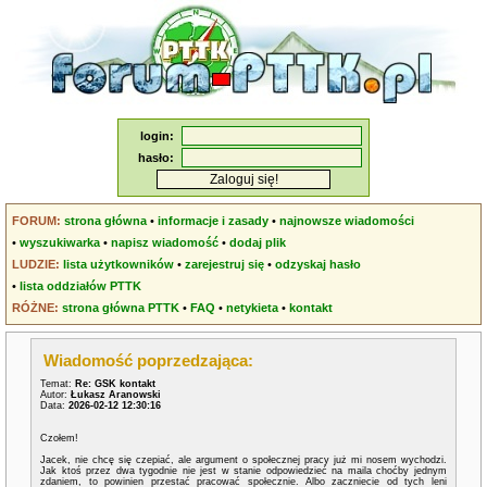
login:
hasło:
FORUM:
strona główna
•
informacje i zasady
•
najnowsze wiadomości
•
wyszukiwarka
•
napisz wiadomość
•
dodaj plik
LUDZIE:
lista użytkowników
•
zarejestruj się
•
odzyskaj hasło
•
lista oddziałów PTTK
RÓŻNE:
strona główna PTTK
•
FAQ
•
netykieta
•
kontakt
Wiadomość poprzedzająca:
Temat:
Re: GSK kontakt
Autor:
Łukasz Aranowski
Data:
2026-02-12 12:30:16
Czołem!
Jacek, nie chcę się czepiać, ale argument o społecznej pracy już mi nosem wychodzi.
Jak ktoś przez dwa tygodnie nie jest w stanie odpowiedzieć na maila choćby jednym
zdaniem, to powinien przestać pracować społecznie. Albo zaczniecie od tych leni