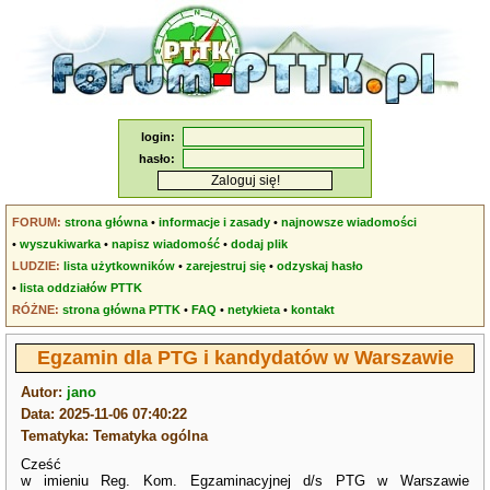
login:
hasło:
FORUM:
strona główna
•
informacje i zasady
•
najnowsze wiadomości
•
wyszukiwarka
•
napisz wiadomość
•
dodaj plik
LUDZIE:
lista użytkowników
•
zarejestruj się
•
odzyskaj hasło
•
lista oddziałów PTTK
RÓŻNE:
strona główna PTTK
•
FAQ
•
netykieta
•
kontakt
Egzamin dla PTG i kandydatów w Warszawie
Autor:
jano
Data: 2025-11-06 07:40:22
Tematyka: Tematyka ogólna
Cześć
w imieniu Reg. Kom. Egzaminacyjnej d/s PTG w Warszawie