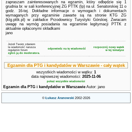
zapraszam zainteresowanych na egzamin, który odbędzie się 1
grudnia br. w sali konferencyjnej ZG PTTK (Ip) na ul. Senatorskiej 11 o
godz. 16-tej. Dokładne informacje o wymogach i dokumentach
wymaganych przy egzaminie zawarte są na stronie KTG ZG
(ktg.pttk.pl) w zakładce Przodownicy Turystyki Górskiej. Zwracam
uwagę na wymóg posiadania na egzaminie legitymacji PTTK z
aktualnie opłaconymi składkami
jano
Jeżeli Twoim zdaniem
ta wiadomość narusza
rozpocznij nowy wątek
odpowiedz na tę wiadomość
regulamin forum
w tej tematyce
zgłoś ją do moderatora.
Egzamin dla PTG i kandydatów w Warszawie - cały wątek
wszystkich wiadomości w wątku:
1
data najnowszej wiadomości:
2025-11-06
pokaż wszystkie wiadomości
Egzamin dla PTG i kandydatów w Warszawie
Autor: jano
©
Łukasz Aranowski
2002-2026