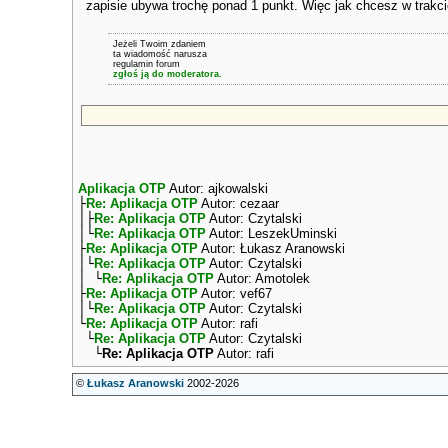
zapisie ubywa trochę ponad 1 punkt. Więc jak chcesz w trakci
Jeżeli Twoim zdaniem
ta wiadomość narusza
regulamin forum
zgłoś ją do moderatora.
Aplikacja OTP
Autor: ajkowalski
├
Re: Aplikacja OTP
Autor: cezaar
│├
Re: Aplikacja OTP
Autor: Czytalski
│└
Re: Aplikacja OTP
Autor: LeszekUminski
├
Re: Aplikacja OTP
Autor: Łukasz Aranowski
│└
Re: Aplikacja OTP
Autor: Czytalski
│ └
Re: Aplikacja OTP
Autor: Amotolek
├
Re: Aplikacja OTP
Autor: vef67
│└
Re: Aplikacja OTP
Autor: Czytalski
└
Re: Aplikacja OTP
Autor: rafi
└
Re: Aplikacja OTP
Autor: Czytalski
└
Re: Aplikacja OTP
Autor: rafi
©
Łukasz Aranowski
2002-2026