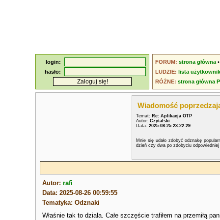
login:
FORUM:
strona główna
hasło:
LUDZIE:
lista użytkowni
RÓŻNE:
strona główna 
Wiadomość poprzedzaj
Temat:
Re: Aplikacja OTP
Autor:
Czytalski
Data:
2025-08-25 23:22:29
Mnie się udało zdobyć odznakę popularną
dzień czy dwa po zdobyciu odpowiedniej 
Autor:
rafi
Data: 2025-08-26 00:59:55
Tematyka: Odznaki
Właśnie tak to działa. Całe szczęście trafiłem na przemiłą p