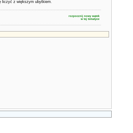
ię liczyć z większym ubytkiem.
rozpocznij nowy wątek
w tej tematyce