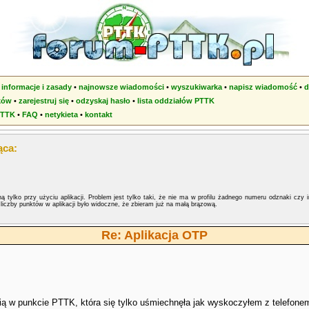
•
informacje i zasady
•
najnowsze wiadomości
•
wyszukiwarka
•
napisz wiadomość
•
d
ków
•
zarejestruj się
•
odzyskaj hasło
•
lista oddziałów PTTK
PTTK
•
FAQ
•
netykieta
•
kontakt
ąca:
 tylko przy użyciu aplikacji. Problem jest tylko taki, że nie ma w profilu żadnego numeru odznaki czy i
liczby punktów w aplikacji było widoczne, że zbieram już na małą brązową.
Re: Aplikacja OTP
anią w punkcie PTTK, która się tylko uśmiechnęła jak wyskoczyłem z telefone