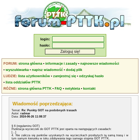
login:
hasło:
FORUM:
strona główna
•
informacje i zasady
•
najnowsze wiadomości
•
wyszukiwarka
•
napisz wiadomość
•
dodaj plik
LUDZIE:
lista użytkowników
•
zarejestruj się
•
odzyskaj hasło
•
lista oddziałów PTTK
RÓŻNE:
strona główna PTTK
•
FAQ
•
netykieta
•
kontakt
Wiadomość poprzedzająca:
Temat:
Re: Punkty GOT na podobnych trasach
Autor:
radmar
Data:
2024-06-26 11:08:37
§ 6 (regulaminu GOT)
Punktacja wycieczek do GOT PTTK jest oparta na następujących zasadach:
[...]
4. Nie zalicza się punktów uzyskanych na wycieczkach przebytych tą samą trasą i w
tym samym kierunku w toku zdobywania tego samego stopnia GOT PTTK.