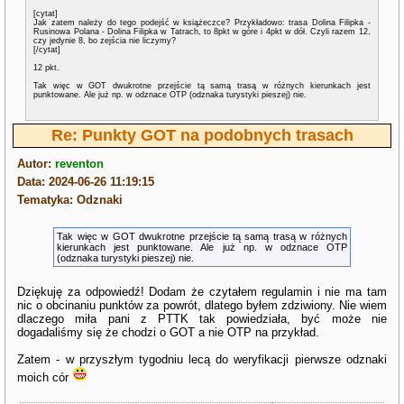
[cytat]
Jak zatem należy do tego podejść w książeczce? Przykładowo: trasa Dolina Filipka -
Rusinowa Polana - Dolina Filipka w Tatrach, to 8pkt w góre i 4pkt w dół. Czyli razem 12,
czy jedynie 8, bo zejścia nie liczymy?
[/cytat]
12 pkt.
Tak więc w GOT dwukrotne przejście tą samą trasą w różnych kierunkach jest
punktowane. Ale już np. w odznace OTP (odznaka turystyki pieszej) nie.
Re: Punkty GOT na podobnych trasach
Autor:
reventon
Data: 2024-06-26 11:19:15
Tematyka: Odznaki
Tak więc w GOT dwukrotne przejście tą samą trasą w różnych
kierunkach jest punktowane. Ale już np. w odznace OTP
(odznaka turystyki pieszej) nie.
Dziękuję za odpowiedź! Dodam że czytałem regulamin i nie ma tam
nic o obcinaniu punktów za powrót, dlatego byłem zdziwiony. Nie wiem
dlaczego miła pani z PTTK tak powiedziała, być może nie
dogadaliśmy się że chodzi o GOT a nie OTP na przykład.
Zatem - w przyszłym tygodniu lecą do weryfikacji pierwsze odznaki
moich cór