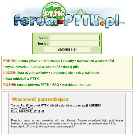
login:
hasło:
FORUM:
strona główna
•
informacje i zasady
•
najnowsze wiadomości
•
wyszukiwarka
•
napisz wiadomość
•
dodaj plik
LUDZIE:
lista użytkowników
•
zarejestruj się
•
odzyskaj hasło
•
lista oddziałów PTTK
RÓŻNE:
strona główna PTTK
•
FAQ
•
netykieta
•
kontakt
Wiadomość poprzedzająca:
Temat:
Re: Wizerunek PTTK wśród członków organizacji ANKIETA
Autor:
Paweł Zań
Data:
2024-05-31 17:18:46
Przecież masz o tym projekcie info na głównej. Pewnie wcześniej było pod innym
linkiem, a wspaniali fachowcy od nowej strony nie pomyśleli o przekierowaniu linków.
https://pttk.pl/rozwoj-misyjny-i-instytucjonalny-pttk/