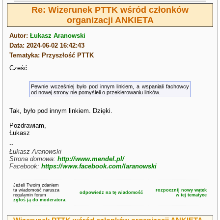
Re: Wizerunek PTTK wśród członków
organizacji ANKIETA
Autor:
Łukasz Aranowski
Data: 2024-06-02 16:42:43
Tematyka: Przyszłość PTTK
Cześć.
Pewnie wcześniej było pod innym linkiem, a wspaniali fachowcy
od nowej strony nie pomyśleli o przekierowaniu linków.
Tak, było pod innym linkiem. Dzięki.
Pozdrawiam,
Łukasz
--
Łukasz Aranowski
Strona domowa:
http://www.mendel.pl/
Facebook:
https://www.facebook.com/laranowski
Jeżeli Twoim zdaniem
ta wiadomość narusza
rozpocznij nowy wątek
odpowiedz na tę wiadomość
regulamin forum
w tej tematyce
zgłoś ją do moderatora.