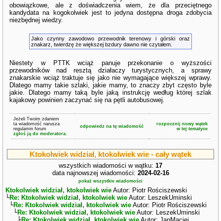
obowiązkowe, ale z doświadczenia wiem, że dla przeciętnego
kandydata na kogokolwiek jest to jedyna dostępna droga zdobycia
niezbędnej wiedzy.
Jako czynny zawodowo przewodnik terenowy i górski oraz
znakarz, twierdzę że większej bzdury dawno nie czytałem.
Niestety w PTTK wciąż panuje przekonanie o wyższości
przewodników nad resztą działaczy turystycznych, a sprawy
znakarskie wciąż traktuje się jako nie wymagające większej wprawy.
Dlatego mamy takie szlaki, jakie mamy, to znaczy zbyt często byle
jakie. Dlatego mamy taką byle jaką instrukcję według której szlak
kajakowy powinien zaczynać się na pętli autobusowej.
Jeżeli Twoim zdaniem
ta wiadomość narusza
rozpocznij nowy wątek
odpowiedz na tę wiadomość
regulamin forum
w tej tematyce
zgłoś ją do moderatora.
Ktokolwiek widział, ktokolwiek wie - cały wątek
wszystkich wiadomości w wątku:
17
data najnowszej wiadomości:
2024-02-16
pokaż wszystkie wiadomości
Ktokolwiek widział, ktokolwiek wie
Autor: Piotr Rościszewski
└
Re: Ktokolwiek widział, ktokolwiek wie
Autor: LeszekUminski
└
Re: Ktokolwiek widział, ktokolwiek wie
Autor: Piotr Rościszewski
└
Re: Ktokolwiek widział, ktokolwiek wie
Autor: LeszekUminski
├
Re: Ktokolwiek widział, ktokolwiek wie
Autor: JanMaciej...