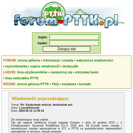
login:
hasło:
FORUM:
strona główna
•
informacje i zasady
•
najnowsze wiadomości
•
wyszukiwarka
•
napisz wiadomość
•
dodaj plik
LUDZIE:
lista użytkowników
•
zarejestruj się
•
odzyskaj hasło
•
lista oddziałów PTTK
RÓŻNE:
strona główna PTTK
•
FAQ
•
netykieta
•
kontakt
Wiadomość poprzedzająca:
Temat:
Re: Ktokolwiek widział, ktokolwiek wie
Autor:
LeszekUminski
Data:
2024-02-12 11:56:14
Źle interpretujesz moje zdanie .
Tak jak napisał JanMaciej [cytat] reguluje Ustawa z dnia 22 grudnia 2015 r. o
Zintegrowanym Systemie Kwalifikacji Dz.U. 2016 poz. 64 [/cytat] nowe zasady i
nazewnictwo zostało wprowadzone w ZIT, a PTTK za pośrednictwem odpowiednich
specjalistów w temacie, złożyło wniosek.