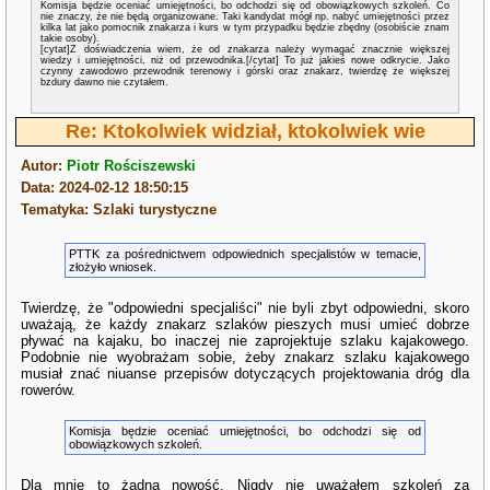
Komisja będzie oceniać umiejętności, bo odchodzi się od obowiązkowych szkoleń. Co
nie znaczy, że nie będą organizowane. Taki kandydat mógł np. nabyć umiejętności przez
kilka lat jako pomocnik znakarza i kurs w tym przypadku będzie zbędny (osobiście znam
takie osoby).
[cytat]Z doświadczenia wiem, że od znakarza należy wymagać znacznie większej
wiedzy i umiejętności, niż od przewodnika.[/cytat] To już jakieś nowe odkrycie. Jako
czynny zawodowo przewodnik terenowy i górski oraz znakarz, twierdzę że większej
bzdury dawno nie czytałem.
Re: Ktokolwiek widział, ktokolwiek wie
Autor:
Piotr Rościszewski
Data: 2024-02-12 18:50:15
Tematyka: Szlaki turystyczne
PTTK za pośrednictwem odpowiednich specjalistów w temacie,
złożyło wniosek.
Twierdzę, że "odpowiedni specjaliści" nie byli zbyt odpowiedni, skoro
uważają, że każdy znakarz szlaków pieszych musi umieć dobrze
pływać na kajaku, bo inaczej nie zaprojektuje szlaku kajakowego.
Podobnie nie wyobrażam sobie, żeby znakarz szlaku kajakowego
musiał znać niuanse przepisów dotyczących projektowania dróg dla
rowerów.
Komisja będzie oceniać umiejętności, bo odchodzi się od
obowiązkowych szkoleń.
Dla mnie to żadna nowość. Nigdy nie uważałem szkoleń za