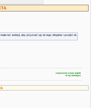
ETA
ło też ambicji, aby przyznać się do tego oficjalnie i przejść do
rozpocznij nowy wątek
w tej tematyce
ek