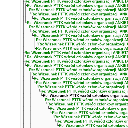
├
Re: Wizerunek PTTK wśród członków organizacji ANKIET
│├
Re: Wizerunek PTTK wśród członków organizacji ANKIE
││└
Re: Wizerunek PTTK wśród członków organizacji ANKI
││ └
Re: Wizerunek PTTK wśród członków organizacji ANK
││ └
Re: Wizerunek PTTK wśród członków organizacji A
│└
Re: Wizerunek PTTK wśród członków organizacji ANKIE
│ └
Re: Wizerunek PTTK wśród członków organizacji ANKI
│ └
Re: Wizerunek PTTK wśród członków organizacji ANK
│ └
Re: Wizerunek PTTK wśród członków organizacji A
│ ├
Re: Wizerunek PTTK wśród członków organizacji 
│ │└
Re: Wizerunek PTTK wśród członków organizacji
│ └
Re: Wizerunek PTTK wśród członków organizacji 
├
Re: Wizerunek PTTK wśród członków organizacji ANKIET
│└
Re: Wizerunek PTTK wśród członków organizacji ANKIE
├
Re: Wizerunek PTTK wśród członków organizacji ANKIET
│└
Re: Wizerunek PTTK wśród członków organizacji ANKIE
│ └
Re: Wizerunek PTTK wśród członków organizacji ANKI
│ ├
Re: Wizerunek PTTK wśród członków organizacji ANK
│ │└
Re: Wizerunek PTTK wśród członków organizacji A
│ │ └
Re: Wizerunek PTTK wśród członków organizacji 
│ │ └
Re: Wizerunek PTTK wśród członków organizacji
│ │ └
Re: Wizerunek PTTK wśród członków organizacj
│ │ └
Re: Wizerunek PTTK wśród członków organizac
│ │ └
Re: Wizerunek PTTK wśród członków organiza
│ │ └
Re: Wizerunek PTTK wśród członków organi
│ │ └
Re: Wizerunek PTTK wśród członków organ
│ │ └
Re: Wizerunek PTTK wśród członków orga
│ │ └
Re: Wizerunek PTTK wśród członków org
│ │ └
Re: Wizerunek PTTK wśród członków or
│ │ └
Re: Wizerunek PTTK wśród członków o