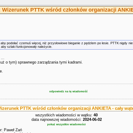
: Wizerunek PTTK wśród członków organizacji ANKI
aby podołać czemuś więcej, niż przysłowiowe bieganie z pędzlem po lesie. PTTK nigdy nie mia
 aby szlaki funkcjonowały należycie.
 ...
 już o tym) sprawnego zarządzania tymi kadrami.
e.
odpowiedz na tę wiadomość
izerunek PTTK wśród członków organizacji ANKIETA - cały wąt
wszystkich wiadomości w wątku:
40
data najnowszej wiadomości:
2024-06-02
pokaż wszystkie wiadomości
r: Paweł Zań