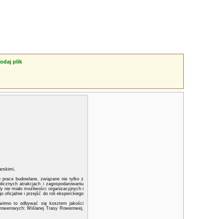
odaj plik
arskimi,
ju prace budowlane, związane nie tylko z
licznych atrakcjach i zagospodarowaniu
y nie miało możliwości organizacyjnych i
oficjalnie i przejść do roli eksperckiego
owinno to odbywać się kosztem jakości
 rowerowych: Wiślanej Trasy Rowerowej,