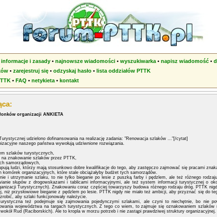
•
informacje i zasady
•
najnowsze wiadomości
•
wyszukiwarka
•
napisz wiadomość
•
d
ków
•
zarejestruj się
•
odzyskaj hasło
•
lista oddziałów PTTK
PTTK
•
FAQ
•
netykieta
•
kontakt
ąca:
łonków organizacji ANKIETA
 Turystycznej udzielono dofinansowania na realizację zadania: "Renowacja szlaków ..."[/cytat]
nizacyjne naszego państwa wywołują udziwnione rozwiązania.
em szlaków turystycznych,
ji na znakowanie szlaków przez PTTK,
dach samorządowych,
pują ludzi, którzy mają stosunkowo dobre kwalifikacje do tego, aby zastępczo zajmować się pracami znak
 komórek organizacyjnych, które stale obciążałyby budżet tych samorządów.
ie i utrzymanie szlaku, to nie tylko bieganie po lesie z puszką farby i pędzlem, ale też różnego rodza
nie słupów z drogowskazami i tablicami informacyjnymi, ale też system informacji turystycznej o oko
rganizacji Turystycznych). Znakowaniu coraz częściej towarzyszy budowa różnego rodzaju dróg. PTTK nigd
niż przysłowiowe bieganie z pędzlem po lesie. PTTK nigdy nie miało też ambicji, aby przyznać się do tego 
zrobić, aby szlaki funkcjonowały należycie.
urystyczna też podejmuje się zajmowania pojedynczymi szlakami, ale czyni to niechętnie, bo nie p
omowania województwa na targach turystycznych. Z tego co wiem, to zajmuje się oznakowaniem szlaków
wokół Rud (Raciborskich). Ale to kropla w morzu potrzeb i nie zastąpi prawdziwej struktury organizacyjnej.