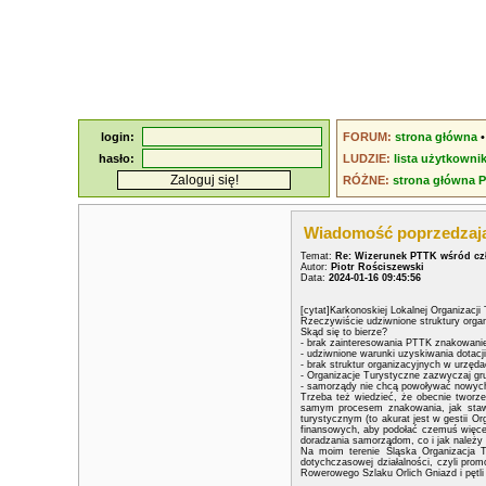
login:
FORUM:
strona główna
hasło:
LUDZIE:
lista użytkowni
RÓŻNE:
strona główna 
Wiadomość poprzedzaj
Temat:
Re: Wizerunek PTTK wśród cz
Autor:
Piotr Rościszewski
Data:
2024-01-16 09:45:56
[cytat]Karkonoskiej Lokalnej Organizacji
Rzeczywiście udziwnione struktury orga
Skąd się to bierze?
- brak zainteresowania PTTK znakowani
- udziwnione warunki uzyskiwania dotac
- brak struktur organizacyjnych w urzę
- Organizacje Turystyczne zazwyczaj gru
- samorządy nie chcą powoływać nowych
Trzeba też wiedzieć, że obecnie tworzen
samym procesem znakowania, jak stawia
turystycznym (to akurat jest w gestii O
finansowych, aby podołać czemuś więcej, 
doradzania samorządom, co i jak należy 
Na moim terenie Śląska Organizacja T
dotychczasowej działalności, czyli pr
Rowerowego Szlaku Orlich Gniazd i pętli 