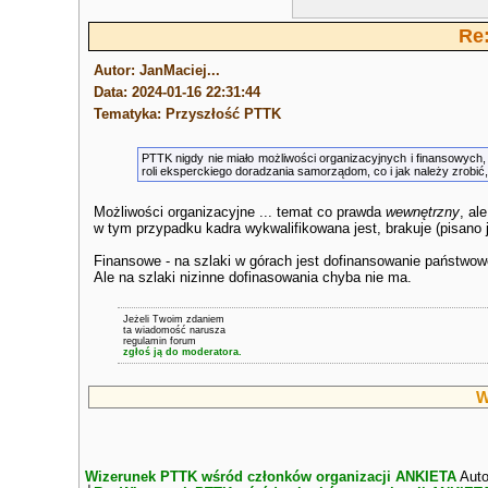
Re
Autor: JanMaciej...
Data: 2024-01-16 22:31:44
Tematyka: Przyszłość PTTK
PTTK nigdy nie miało możliwości organizacyjnych i finansowych, 
roli eksperckiego doradzania samorządom, co i jak należy zrobić,
Możliwości organizacyjne ... temat co prawda
wewnętrzny
, ale
w tym przypadku kadra wykwalifikowana jest, brakuje (pisano
Finansowe - na szlaki w górach jest dofinansowanie państwow
Ale na szlaki nizinne dofinasowania chyba nie ma.
Jeżeli Twoim zdaniem
ta wiadomość narusza
regulamin forum
zgłoś ją do moderatora.
W
Wizerunek PTTK wśród członków organizacji ANKIETA
Auto