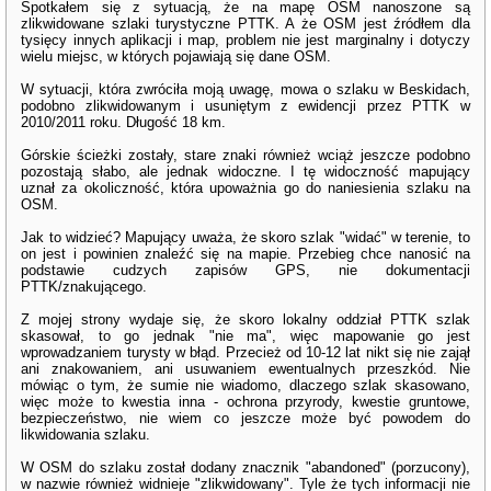
Spotkałem się z sytuacją, że na mapę OSM nanoszone są
zlikwidowane szlaki turystyczne PTTK. A że OSM jest źródłem dla
tysięcy innych aplikacji i map, problem nie jest marginalny i dotyczy
wielu miejsc, w których pojawiają się dane OSM.
W sytuacji, która zwróciła moją uwagę, mowa o szlaku w Beskidach,
podobno zlikwidowanym i usuniętym z ewidencji przez PTTK w
2010/2011 roku. Długość 18 km.
Górskie ścieżki zostały, stare znaki również wciąż jeszcze podobno
pozostają słabo, ale jednak widoczne. I tę widoczność mapujący
uznał za okoliczność, która upoważnia go do naniesienia szlaku na
OSM.
Jak to widzieć? Mapujący uważa, że skoro szlak "widać" w terenie, to
on jest i powinien znaleźć się na mapie. Przebieg chce nanosić na
podstawie cudzych zapisów GPS, nie dokumentacji
PTTK/znakującego.
Z mojej strony wydaje się, że skoro lokalny oddział PTTK szlak
skasował, to go jednak "nie ma", więc mapowanie go jest
wprowadzaniem turysty w błąd. Przecież od 10-12 lat nikt się nie zajął
ani znakowaniem, ani usuwaniem ewentualnych przeszkód. Nie
mówiąc o tym, że sumie nie wiadomo, dlaczego szlak skasowano,
więc może to kwestia inna - ochrona przyrody, kwestie gruntowe,
bezpieczeństwo, nie wiem co jeszcze może być powodem do
likwidowania szlaku.
W OSM do szlaku został dodany znacznik "abandoned" (porzucony),
w nazwie również widnieje "zlikwidowany". Tyle że tych informacji nie