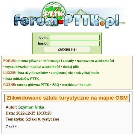
login:
hasło:
FORUM:
strona główna
•
informacje i zasady
•
najnowsze wiadomości
•
wyszukiwarka
•
napisz wiadomość
•
dodaj plik
LUDZIE:
lista użytkowników
•
zarejestruj się
•
odzyskaj hasło
•
lista oddziałów PTTK
RÓŻNE:
strona główna PTTK
•
FAQ
•
netykieta
•
kontakt
Zlikwidowane szlaki turystyczne na mapie OSM
Autor:
Szymon Nitka
Data: 2022-12-15 18:33:20
Tematyka: Szlaki turystyczne
Cześć.