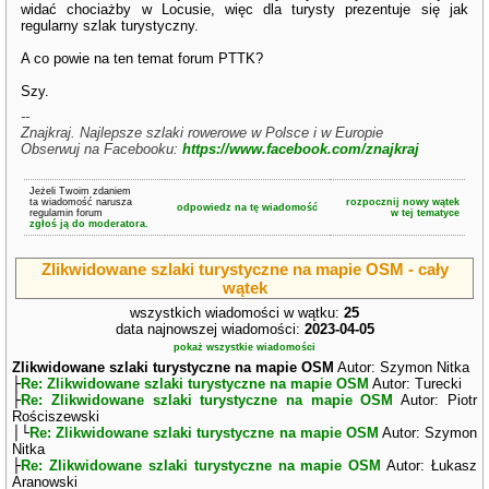
widać chociażby w Locusie, więc dla turysty prezentuje się jak
regularny szlak turystyczny.
A co powie na ten temat forum PTTK?
Szy.
--
Znajkraj. Najlepsze szlaki rowerowe w Polsce i w Europie
Obserwuj na Facebooku:
https://www.facebook.com/znajkraj
Jeżeli Twoim zdaniem
ta wiadomość narusza
rozpocznij nowy wątek
odpowiedz na tę wiadomość
regulamin forum
w tej tematyce
zgłoś ją do moderatora.
Zlikwidowane szlaki turystyczne na mapie OSM - cały
wątek
wszystkich wiadomości w wątku:
25
data najnowszej wiadomości:
2023-04-05
pokaż wszystkie wiadomości
Zlikwidowane szlaki turystyczne na mapie OSM
Autor: Szymon Nitka
├
Re: Zlikwidowane szlaki turystyczne na mapie OSM
Autor: Turecki
├
Re: Zlikwidowane szlaki turystyczne na mapie OSM
Autor: Piotr
Rościszewski
│└
Re: Zlikwidowane szlaki turystyczne na mapie OSM
Autor: Szymon
Nitka
├
Re: Zlikwidowane szlaki turystyczne na mapie OSM
Autor: Łukasz
Aranowski