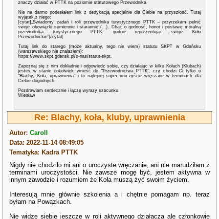
znaczy działać w PTTK na poziomie statutowego Przewodnika.
Nie na darmo podesłałem link z dedykacją specjalnie dla Ciebie na przyszłość. Tutaj
wyjątek z niego:
[cytat]„Świadomy zadań i roli przewodnika turystycznego PTTK – przyrzekam pełnić
swoje obowiązki sumiennie i starannie (...). Dbać o godność, honor i postawę moralną
przewodnika turystycznego PTTK, godnie reprezentując swoje Koło
Przewodnickie”[/cytat]
Tutaj link do starego (może aktualny, tego nie wiem) statutu SKPT w Gdańsku
(warszawskiego nie znalazłem):
https://www.skpt.gdansk.pl/o-nas/statut-skpt.
Zapoznaj się z nim dokładnie i odpowiedz sobie, czy działając w kilku Kołach (Klubach)
jesteś w stanie cokolwiek wnieść do "Przewodnictwa PTTK", czy chodzi Ci tylko o
"Blachy, Koła, uprawnienia" i to najlepiej super uroczyście wręczane w terminach dla
Ciebie dogodnych.
Pozdrawiam serdecznie i łączę wyrazy szacunku,
Wiesław
Re: Blachy, koła, kluby, uprawnienia
Autor:
Caroll
Data: 2022-11-14 08:49:05
Tematyka: Kadra PTTK
Nigdy nie chodziło mi ani o uroczyste wręczanie, ani nie marudziłam z
terminami uroczystości. Nie zawsze mogę być, jestem aktywna w
innym zawodzie i rozumiem że Koła muszą żyć swoim życiem.
Interesują mnie głównie szkolenia a i chętnie pomagam np. teraz
byłam na Powązkach.
Nie widzę siebie jeszcze w roli aktywnego działacza ale członkowie