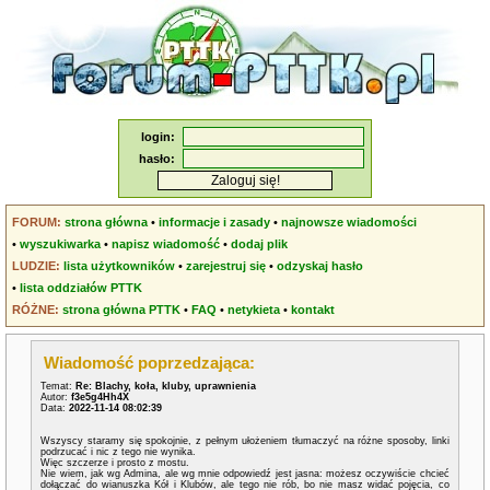
login:
hasło:
FORUM:
strona główna
•
informacje i zasady
•
najnowsze wiadomości
•
wyszukiwarka
•
napisz wiadomość
•
dodaj plik
LUDZIE:
lista użytkowników
•
zarejestruj się
•
odzyskaj hasło
•
lista oddziałów PTTK
RÓŻNE:
strona główna PTTK
•
FAQ
•
netykieta
•
kontakt
Wiadomość poprzedzająca:
Temat:
Re: Blachy, koła, kluby, uprawnienia
Autor:
f3e5g4Hh4X
Data:
2022-11-14 08:02:39
Wszyscy staramy się spokojnie, z pełnym ułożeniem tłumaczyć na różne sposoby, linki
podrzucać i nic z tego nie wynika.
Więc szczerze i prosto z mostu.
Nie wiem, jak wg Admina, ale wg mnie odpowiedź jest jasna: możesz oczywiście chcieć
dołączać do wianuszka Kół i Klubów, ale tego nie rób, bo nie masz widać pojęcia, co