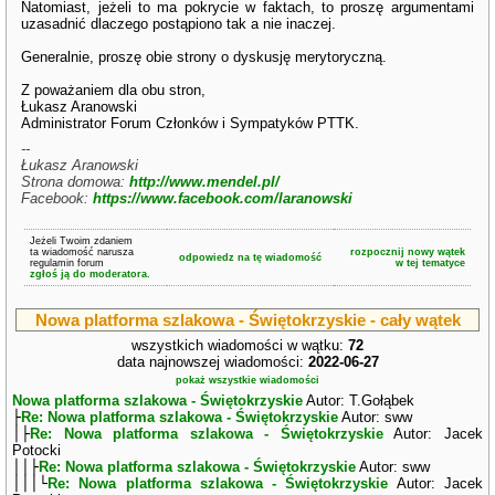
Natomiast, jeżeli to ma pokrycie w faktach, to proszę argumentami
uzasadnić dlaczego postąpiono tak a nie inaczej.
Generalnie, proszę obie strony o dyskusję merytoryczną.
Z poważaniem dla obu stron,
Łukasz Aranowski
Administrator Forum Członków i Sympatyków PTTK.
--
Łukasz Aranowski
Strona domowa:
http://www.mendel.pl/
Facebook:
https://www.facebook.com/laranowski
Jeżeli Twoim zdaniem
ta wiadomość narusza
rozpocznij nowy wątek
odpowiedz na tę wiadomość
regulamin forum
w tej tematyce
zgłoś ją do moderatora.
Nowa platforma szlakowa - Świętokrzyskie - cały wątek
wszystkich wiadomości w wątku:
72
data najnowszej wiadomości:
2022-06-27
pokaż wszystkie wiadomości
Nowa platforma szlakowa - Świętokrzyskie
Autor: T.Gołąbek
├
Re: Nowa platforma szlakowa - Świętokrzyskie
Autor: sww
│├
Re: Nowa platforma szlakowa - Świętokrzyskie
Autor: Jacek
Potocki
││├
Re: Nowa platforma szlakowa - Świętokrzyskie
Autor: sww
│││└
Re: Nowa platforma szlakowa - Świętokrzyskie
Autor: Jacek