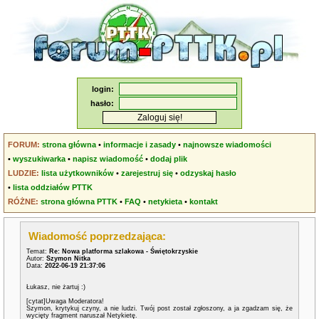
login:
hasło:
FORUM:
strona główna
•
informacje i zasady
•
najnowsze wiadomości
•
wyszukiwarka
•
napisz wiadomość
•
dodaj plik
LUDZIE:
lista użytkowników
•
zarejestruj się
•
odzyskaj hasło
•
lista oddziałów PTTK
RÓŻNE:
strona główna PTTK
•
FAQ
•
netykieta
•
kontakt
Wiadomość poprzedzająca:
Temat:
Re: Nowa platforma szlakowa - Świętokrzyskie
Autor:
Szymon Nitka
Data:
2022-06-19 21:37:06
Łukasz, nie żartuj :)
[cytat]Uwaga Moderatora!
Szymon, krytykuj czyny, a nie ludzi. Twój post został zgłoszony, a ja zgadzam się, że
wycięty fragment naruszał Netykietę.