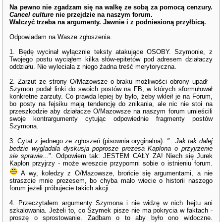
Na pewno nie zgadzam się na walkę ze sobą za pomocą cenzury.
Cancel culture
nie przejdzie na naszym forum.
Walczyć trzeba na argumenty. Jawnie i z podniesioną przyłbicą.
Odpowiadam na Wasze zgłoszenia.
1. Będę wycinał wyłącznie teksty atakujące OSOBY. Szymonie, z
Twojego postu wyciąłem kilka słów-epitetów pod adresem działaczy
oddziału. Nie wyleciała z niego żadna treść merytoryczna.
2. Zarzut ze strony O/Mazowsze o braku możliwości obrony upadł -
Szymon podał linki do swoich postów na FB, w których sformułował
konkretne zarzuty. Co prawda lepiej by było, żeby wkleił je na Forum,
bo posty na fejsiku mają tendencję do znikania, ale nic nie stoi na
przeszkodzie aby działacze O/Mazowsze na naszym forum umieścili
swoje kontrargumenty cytując odpowiednie fragmenty postów
Szymona.
3. Cytat z jednego ze zgłoszeń (pisownia oryginalna):
"...Jak tak dalej
bedzie wygladala dyskusja poprosze prezesa Kaplona o przyjrzenie
sie sprawie...
". Odpowiem tak: JESTEM CAŁY ZA! Niech się Jurek
Kapłon przyjrzy - może wreszcie przypomni sobie o istnieniu forum.
A wy, koledzy z O/Mazowsze, brońcie się argumentami, a nie
straszcie mnie prezesem, bo chyba mało wiecie o historii naszego
forum jeżeli próbujecie takich akcji.
4. Przeczytałem argumenty Szymona i nie widzę w nich hejtu ani
szkalowania. Jeżeli to, co Szymek pisze nie ma pokrycia w faktach -
proszę o sprostowanie. Zadbam o to aby było ono widoczne.