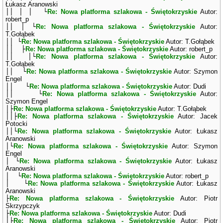
Łukasz Aranowski
││ │ │ └
Re: Nowa platforma szlakowa - Świętokrzyskie
Autor:
robert_p
││ │ └
Re: Nowa platforma szlakowa - Świętokrzyskie
Autor:
T.Gołąbek
││ └
Re: Nowa platforma szlakowa - Świętokrzyskie
Autor: T.Gołąbek
││ ├
Re: Nowa platforma szlakowa - Świętokrzyskie
Autor: robert_p
││ │└
Re: Nowa platforma szlakowa - Świętokrzyskie
Autor:
T.Gołąbek
││ └
Re: Nowa platforma szlakowa - Świętokrzyskie
Autor: Szymon
Engel
││ └
Re: Nowa platforma szlakowa - Świętokrzyskie
Autor: Dudi
││ └
Re: Nowa platforma szlakowa - Świętokrzyskie
Autor:
Szymon Engel
│├
Re: Nowa platforma szlakowa - Świętokrzyskie
Autor: T.Gołąbek
││├
Re: Nowa platforma szlakowa - Świętokrzyskie
Autor: Jacek
Potocki
││└
Re: Nowa platforma szlakowa - Świętokrzyskie
Autor: Łukasz
Aranowski
│└
Re: Nowa platforma szlakowa - Świętokrzyskie
Autor: Szymon
Engel
│ └
Re: Nowa platforma szlakowa - Świętokrzyskie
Autor: Łukasz
Aranowski
│ └
Re: Nowa platforma szlakowa - Świętokrzyskie
Autor: robert_p
│ └
Re: Nowa platforma szlakowa - Świętokrzyskie
Autor: Łukasz
Aranowski
├
Re: Nowa platforma szlakowa - Świętokrzyskie
Autor: Piotr
Skrzypczyk
├
Re: Nowa platforma szlakowa - Świętokrzyskie
Autor: Dudi
│├
Re: Nowa platforma szlakowa - Świętokrzyskie
Autor: Piotr