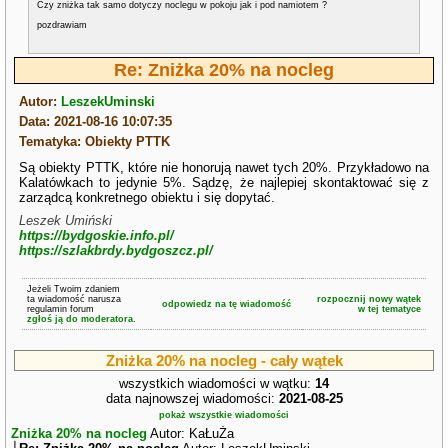
Czy zniżka tak samo dotyczy noclegu w pokoju jak i pod namiotem ?
pozdrawiam
Re: Zniżka 20% na nocleg
Autor:
LeszekUminski
Data: 2021-08-16 10:07:35
Tematyka: Obiekty PTTK
Są obiekty PTTK, które nie honorują nawet tych 20%. Przykładowo na
Kalatówkach to jedynie 5%. Sądzę, że najlepiej skontaktować się z
zarządcą konkretnego obiektu i się dopytać.
Leszek Umiński
https://bydgoskie.info.pl/
https://szlakbrdy.bydgoszcz.pl/
Jeżeli Twoim zdaniem
ta wiadomość narusza
rozpocznij nowy wątek
odpowiedz na tę wiadomość
regulamin forum
w tej tematyce
zgłoś ją do moderatora.
Zniżka 20% na nocleg - cały wątek
wszystkich wiadomości w wątku:
14
data najnowszej wiadomości:
2021-08-25
pokaż wszystkie wiadomości
Zniżka 20% na nocleg
Autor: KaŁuŻa