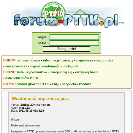
login:
hasło:
FORUM:
strona główna
•
informacje i zasady
•
najnowsze wiadomości
•
wyszukiwarka
•
napisz wiadomość
•
dodaj plik
LUDZIE:
lista użytkowników
•
zarejestruj się
•
odzyskaj hasło
•
lista oddziałów PTTK
RÓŻNE:
strona główna PTTK
•
FAQ
•
netykieta
•
kontakt
Wiadomość poprzedzająca:
Temat:
Zniżka 20% na nocleg
Autor:
KaŁuŻa
Data:
2021-08-16 09:39:29
Witam
Może ktoś się orientuje
Legitymacja PTTK uprawnia do otrzymania 20% zniżki na nocleg w schroniskach PTTK.