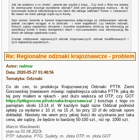
Jak nie wiadomo o co chodzi - pewnie jak zwykle o kasę... Czy ktoś z Was ma wiedzę
ile orientacyjnie kosztuje wyrobienie odznak? Jeśli jest przygotowana matryca - ile by
kosztowało wybicie kilkudziesięciu-stu blach dla takiego oddziału? Pytam z ciekawości.
Bo nawet nie wiem jakiego rzędu są to kwoty.
Sam jestem świeżak w kwestii krajoznawstwa połączonego ze zdobywaniem odznak,
jednak zacząłem wciągać w to dzieciaki - i mam wątpliwość czy niektóre odznaki,
których zapisy regulaminu skrzętnie i mozolnie wypełniamy skończą się informacją po
weryfikacji kronik o braku dostępności blach i rozczarowaniem oraz demotywacją dla
dzieci do takiego spędzania czasu.
Zostaje zdobywanie najnowszych odznak krajoznawczych, odznak kwalifikowanych i
tych najbardziej popularnych...
Re: Regionalne odznaki krajoznawcze - problem
Autor:
radmar
Data: 2020-05-27 01:48:56
Tematyka: Odznaki
Co do cen, to produkcja Krajoznawczej Odznaki PTTK Ziemi
Gorzowskiej (nawiasem mówiąc najładniejsza odznaka PTTK jaką do
tej pory miałem w rękach - jest dużo większa od OTP, czy GOT
https://pttkgorzow.pl/odznaka-krajoznawcza/
) kosztuje z tego co
pamiętam około 13-14 zł. W każdym bądź razie Oddział podniósł
opłatę za wydanie z 10 zł, na 15 zł, bo przy 10 zł do odznak sporo
dokładali. Niestety nie wiem przy jakiej ilości do uzyskania jest taka
cena, ale sądzę, że będzie to bardziej 50-100 szt., niż np. 1000 szt.
Marcin Wasilewski
stan na 01.04.2023r.
PTP: lubuskie, PTG: Sudety, m. złota OTP, m. złota GOT