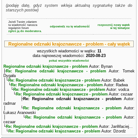
(podaję datę, gdyż system wkleja aktualną sygnaturkę także do
starszych postów)
Jeżeli Twoim zdaniem
ta wiadomość narusza
rozpocznij nowy wątek
odpowiedz na tę wiadomość
regulamin forum
w tej tematyce
zgłoś ją do moderatora.
Regionalne odznaki krajoznawcze - problem - cały wątek
wszystkich wiadomości w wątku:
11
data najnowszej wiadomości:
2020-08-23
pokaż wszystkie wiadomości
Regionalne odznaki krajoznawcze - problem
Autor: Bynan
├
Re: Regionalne odznaki krajoznawcze - problem
Autor: Tomek
Dygała
│└
Re: Regionalne odznaki krajoznawcze - problem
Autor: Babek
│ └
Re: Regionalne odznaki krajoznawcze - problem
Autor: Radwa
│ └
Re: Regionalne odznaki krajoznawcze - problem
Autor: vodca
│ └
Re: Regionalne odznaki krajoznawcze - problem
Autor: cezaar
│ ├
Re: Regionalne odznaki krajoznawcze - problem
Autor:
radmar
│ └
Re: Regionalne odznaki krajoznawcze - problem
Autor:
Łukasz Aranowski
│ └
Re: Regionalne odznaki krajoznawcze - problem
Autor:
cezaar
└
Re: Regionalne odznaki krajoznawcze - problem
Autor: JanMaciej...
└
Re: Regionalne odznaki krajoznawcze - problem
Autor: Dżordż