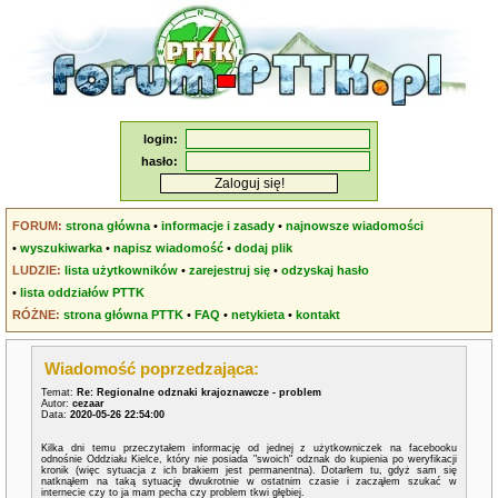
login:
hasło:
FORUM:
strona główna
•
informacje i zasady
•
najnowsze wiadomości
•
wyszukiwarka
•
napisz wiadomość
•
dodaj plik
LUDZIE:
lista użytkowników
•
zarejestruj się
•
odzyskaj hasło
•
lista oddziałów PTTK
RÓŻNE:
strona główna PTTK
•
FAQ
•
netykieta
•
kontakt
Wiadomość poprzedzająca:
Temat:
Re: Regionalne odznaki krajoznawcze - problem
Autor:
cezaar
Data:
2020-05-26 22:54:00
Kilka dni temu przeczytałem informację od jednej z użytkowniczek na facebooku
odnośnie Oddziału Kielce, który nie posiada "swoich" odznak do kupienia po weryfikacji
kronik (więc sytuacja z ich brakiem jest permanentna). Dotarłem tu, gdyż sam się
natknąłem na taką sytuację dwukrotnie w ostatnim czasie i zacząłem szukać w
internecie czy to ja mam pecha czy problem tkwi głębiej.