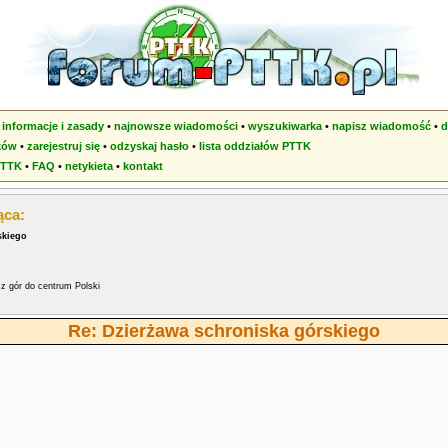
•
informacje i zasady
•
najnowsze wiadomości
•
wyszukiwarka
•
napisz wiadomość
•
d
ków
•
zarejestruj się
•
odzyskaj hasło
•
lista oddziałów PTTK
PTTK
•
FAQ
•
netykieta
•
kontakt
ąca:
skiego
z gór do centrum Polski
Re: Dzierżawa schroniska górskiego