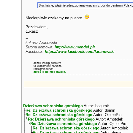
Słuchajcie, właśnie zdruzgotana wracam z gór do centrum Polski.
Niecierpliwie czekamy na puentę.
Pozdrawiam,
Łukasz
--
Łukasz Aranowski
Strona domowa:
http://www.mendel.pl/
Facebook:
https://www.facebook.com/laranowski
Jeżeli Twoim zdaniem
ta wiadomość narusza
regulamin forum
zgłoś ją do moderatora.
Dzierżawa schroniska górskiego
Autor: bogumił
├
Re: Dzierżawa schroniska górskiego
Autor: domin
├
Re: Dzierżawa schroniska górskiego
Autor: OjciecPio
│└
Re: Dzierżawa schroniska górskiego
Autor: Amotolek
│ └
Re: Dzierżawa schroniska górskiego
Autor: OjciecPio
│ ├
Re: Dzierżawa schroniska górskiego
Autor: Amotolek
│ └
Re: Dzierżawa schroniska górskiego
Autor: domin