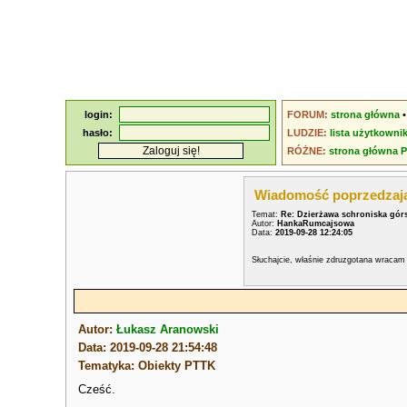
login:
FORUM:
strona główna
hasło:
LUDZIE:
lista użytkowni
RÓŻNE:
strona główna 
Wiadomość poprzedzaj
Temat:
Re: Dzierżawa schroniska gór
Autor:
HankaRumcajsowa
Data:
2019-09-28 12:24:05
Słuchajcie, właśnie zdruzgotana wracam 
Autor:
Łukasz Aranowski
Data: 2019-09-28 21:54:48
Tematyka: Obiekty PTTK
Cześć.