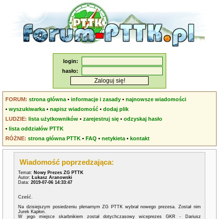
login:
hasło:
FORUM:
strona główna
•
informacje i zasady
•
najnowsze wiadomości
•
wyszukiwarka
•
napisz wiadomość
•
dodaj plik
LUDZIE:
lista użytkowników
•
zarejestruj się
•
odzyskaj hasło
•
lista oddziałów PTTK
RÓŻNE:
strona główna PTTK
•
FAQ
•
netykieta
•
kontakt
Wiadomość poprzedzająca:
Temat:
Nowy Prezes ZG PTTK
Autor:
Łukasz Aranowski
Data:
2019-07-06 14:33:47
Cześć.
Na dzisiejszym posiedzeniu plenarnym ZG PTTK wybrał nowego prezesa. Został nim
Jurek Kapłon.
W jego miejsce skarbnikiem został dotychczasowy wiceprezes GKR - Dariusz