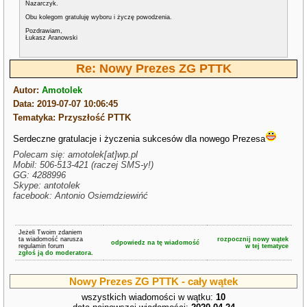
Nazarczyk.
Obu kolegom gratuluję wyboru i życzę powodzenia.
Pozdrawiam,
Łukasz Aranowski
Re: Nowy Prezes ZG PTTK
Autor:
Amotolek
Data: 2019-07-07 10:06:45
Tematyka: Przyszłość PTTK
Serdeczne gratulacje i życzenia sukcesów dla nowego Prezesa
Polecam się: amotolek[at]wp.pl
Mobil: 506-513-421 (raczej SMS-y!)
GG: 4288996
Skype: antotolek
facebook: Antonio Osiemdziewińć
Jeżeli Twoim zdaniem
ta wiadomość narusza
rozpocznij nowy wątek
odpowiedz na tę wiadomość
regulamin forum
w tej tematyce
zgłoś ją do moderatora.
Nowy Prezes ZG PTTK - cały wątek
wszystkich wiadomości w wątku:
10