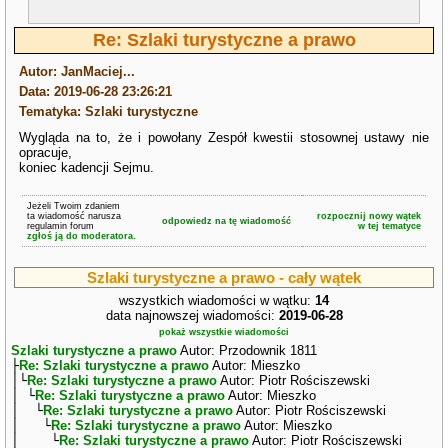
Re: Szlaki turystyczne a prawo
Autor: JanMaciej...
Data: 2019-06-28 23:26:21
Tematyka: Szlaki turystyczne
Wygląda na to, że i powołany Zespół kwestii stosownej ustawy nie
opracuje,
koniec kadencji Sejmu.
Jeżeli Twoim zdaniem
ta wiadomość narusza
rozpocznij nowy wątek
odpowiedz na tę wiadomość
regulamin forum
w tej tematyce
zgłoś ją do moderatora.
Szlaki turystyczne a prawo - cały wątek
wszystkich wiadomości w wątku:
14
data najnowszej wiadomości:
2019-06-28
pokaż wszystkie wiadomości
Szlaki turystyczne a prawo
Autor: Przodownik 1811
├
Re: Szlaki turystyczne a prawo
Autor: Mieszko
│└
Re: Szlaki turystyczne a prawo
Autor: Piotr Rościszewski
│ └
Re: Szlaki turystyczne a prawo
Autor: Mieszko
│ └
Re: Szlaki turystyczne a prawo
Autor: Piotr Rościszewski
│ └
Re: Szlaki turystyczne a prawo
Autor: Mieszko
│ └
Re: Szlaki turystyczne a prawo
Autor: Piotr Rościszewski