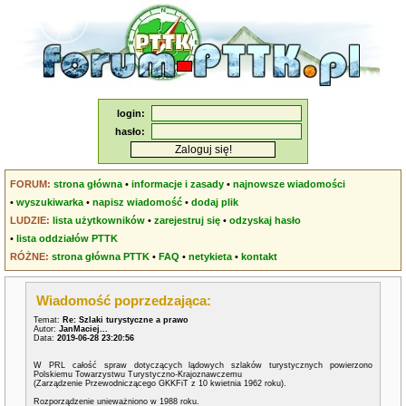
login:
hasło:
FORUM:
strona główna
•
informacje i zasady
•
najnowsze wiadomości
•
wyszukiwarka
•
napisz wiadomość
•
dodaj plik
LUDZIE:
lista użytkowników
•
zarejestruj się
•
odzyskaj hasło
•
lista oddziałów PTTK
RÓŻNE:
strona główna PTTK
•
FAQ
•
netykieta
•
kontakt
Wiadomość poprzedzająca:
Temat:
Re: Szlaki turystyczne a prawo
Autor:
JanMaciej...
Data:
2019-06-28 23:20:56
W PRL całość spraw dotyczących lądowych szlaków turystycznych powierzono
Polskiemu Towarzystwu Turystyczno-Krajoznawczemu
(Zarządzenie Przewodniczącego GKKFiT z 10 kwietnia 1962 roku).
Rozporządzenie unieważniono w 1988 roku.