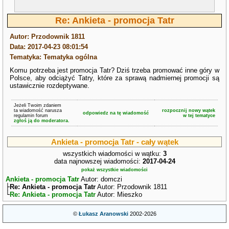
Re: Ankieta - promocja Tatr
Autor: Przodownik 1811
Data: 2017-04-23 08:01:54
Tematyka: Tematyka ogólna
Komu potrzeba jest promocja Tatr? Dziś trzeba promować inne góry w
Polsce, aby odciążyć Tatry, które za sprawą nadmiernej promocji są
ustawicznie rozdeptywane.
Jeżeli Twoim zdaniem
ta wiadomość narusza
rozpocznij nowy wątek
odpowiedz na tę wiadomość
regulamin forum
w tej tematyce
zgłoś ją do moderatora.
Ankieta - promocja Tatr - cały wątek
wszystkich wiadomości w wątku:
3
data najnowszej wiadomości:
2017-04-24
pokaż wszystkie wiadomości
Ankieta - promocja Tatr
Autor: domczi
├
Re: Ankieta - promocja Tatr
Autor: Przodownik 1811
└
Re: Ankieta - promocja Tatr
Autor: Mieszko
©
Łukasz Aranowski
2002-2026