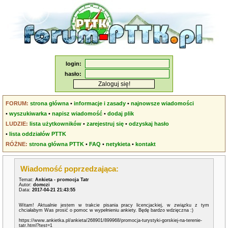
login:
hasło:
FORUM:
strona główna
•
informacje i zasady
•
najnowsze wiadomości
•
wyszukiwarka
•
napisz wiadomość
•
dodaj plik
LUDZIE:
lista użytkowników
•
zarejestruj się
•
odzyskaj hasło
•
lista oddziałów PTTK
RÓŻNE:
strona główna PTTK
•
FAQ
•
netykieta
•
kontakt
Wiadomość poprzedzająca:
Temat:
Ankieta - promocja Tatr
Autor:
domczi
Data:
2017-04-21 21:43:55
Witam! Aktualnie jestem w trakcie pisania pracy licencjackiej, w związku z tym
chciałabym Was prosić o pomoc w wypełnieniu ankiety. Będę bardzo wdzięczna :)
https://www.ankietka.pl/ankieta/268901/899968/promocja-turystyki-gorskiej-na-terenie-
tatr.html?test=1