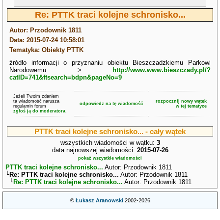
Re: PTTK traci kolejne schronisko...
Autor: Przodownik 1811
Data: 2015-07-24 10:58:01
Tematyka: Obiekty PTTK
źródło informacji o przyznaniu obiektu Bieszczadzkiemu Parkowi
Narodowemu >
http://www.www.bieszczady.pl/?
catID=741&ftsearch=bdpn&pageNo=9
Jeżeli Twoim zdaniem
ta wiadomość narusza
rozpocznij nowy wątek
odpowiedz na tę wiadomość
regulamin forum
w tej tematyce
zgłoś ją do moderatora.
PTTK traci kolejne schronisko... - cały wątek
wszystkich wiadomości w wątku:
3
data najnowszej wiadomości:
2015-07-26
pokaż wszystkie wiadomości
PTTK traci kolejne schronisko...
Autor: Przodownik 1811
└
Re: PTTK traci kolejne schronisko...
Autor: Przodownik 1811
└
Re: PTTK traci kolejne schronisko...
Autor: Przodownik 1811
©
Łukasz Aranowski
2002-2026