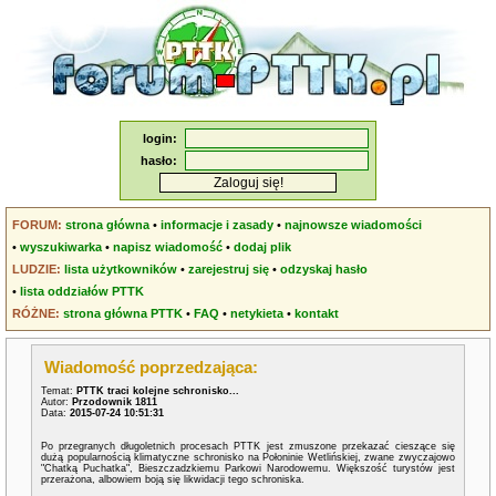
login:
hasło:
FORUM:
strona główna
•
informacje i zasady
•
najnowsze wiadomości
•
wyszukiwarka
•
napisz wiadomość
•
dodaj plik
LUDZIE:
lista użytkowników
•
zarejestruj się
•
odzyskaj hasło
•
lista oddziałów PTTK
RÓŻNE:
strona główna PTTK
•
FAQ
•
netykieta
•
kontakt
Wiadomość poprzedzająca:
Temat:
PTTK traci kolejne schronisko...
Autor:
Przodownik 1811
Data:
2015-07-24 10:51:31
Po przegranych długoletnich procesach PTTK jest zmuszone przekazać cieszące się
dużą popularnością klimatyczne schronisko na Połoninie Wetlińskiej, zwane zwyczajowo
"Chatką Puchatka", Bieszczadzkiemu Parkowi Narodowemu. Większość turystów jest
przerażona, albowiem boją się likwidacji tego schroniska.