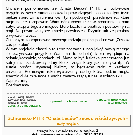
Chciałem poinformowac że „Chata Baców” PTTK w Korbielowie
przyjęła w swoje ramiona nowych prowadzących, a co za tym idzie
będzie sporo zmian ,remontów i tym podobnych przedsięwzięć, które
mają na celu zapewnic Wam górolubnym miłe wspomnienia a nam
satysfakcję z tego że miejsce które leżało na łopatkach postawimy na
nogi. Na pewno wszyscy znacie przysłowie o Rzymie tak że prosimy
o wyrozumiałość.
Chciałbym zaproponowac pewnego rodzaju projekt pod nazwą „Zostaw
coś po sobie”
W tym projekcie chodzi o to żeby zostawic u nas jakąś swoją rzecz(o
ile oczywiście przyjdzie Wam na to ochota) która wyląduje na
ścianie,komodzie,schodach itd. Może to być książka przeczytana już
setny raz, zardzewiały stary klucz, zegar który już nie tyka itp. W
sumie oprócz używanej bielizny to będziemy radzi z każdego
prezentu. Po nowym roku wybierzemy osobę która będzie mogła
spędzic dwie miłe noce z osobą towarzyszącą u nas w schronisku.
Zapraszamy
Pozdrawiamy
Jeżeli Twoim zdaniem
ta wiadomość narusza
rozpocznij nowy wątek
odpowiedz na tę wiadomość
regulamin forum
w tej tematyce
zgłoś ją do moderatora.
Schronisko PTTK "Chata Baców" znowu wśród żywych -
cały wątek
wszystkich wiadomości w wątku:
1
data najnowszej wiadomości:
2014-07-02