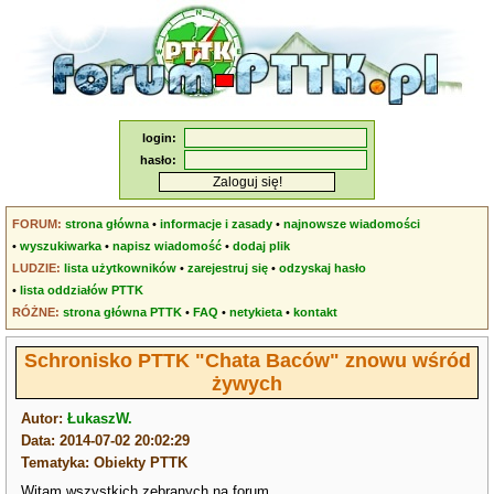
login:
hasło:
FORUM:
strona główna
•
informacje i zasady
•
najnowsze wiadomości
•
wyszukiwarka
•
napisz wiadomość
•
dodaj plik
LUDZIE:
lista użytkowników
•
zarejestruj się
•
odzyskaj hasło
•
lista oddziałów PTTK
RÓŻNE:
strona główna PTTK
•
FAQ
•
netykieta
•
kontakt
Schronisko PTTK "Chata Baców" znowu wśród
żywych
Autor:
ŁukaszW.
Data: 2014-07-02 20:02:29
Tematyka: Obiekty PTTK
Witam wszystkich zebranych na forum