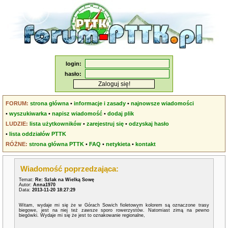
login:
hasło:
FORUM:
strona główna
•
informacje i zasady
•
najnowsze wiadomości
•
wyszukiwarka
•
napisz wiadomość
•
dodaj plik
LUDZIE:
lista użytkowników
•
zarejestruj się
•
odzyskaj hasło
•
lista oddziałów PTTK
RÓŻNE:
strona główna PTTK
•
FAQ
•
netykieta
•
kontakt
Wiadomość poprzedzająca:
Temat:
Re: Szlak na Wielką Sowę
Autor:
Anna1970
Data:
2013-11-20 18:27:29
Witam, wydaje mi się że w Górach Sowich fioletowym kolorem są oznaczone trasy
biegowe, jest na niej też zawsze sporo rowerzystów. Natomiast zimą na pewno
biegówki. Wydaje mi się że jest to oznakowanie regionalne,