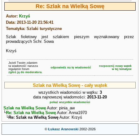
Re: Szlak na Wielką Sowę
Autor:
Krzyś
Data: 2013-11-20 21:56:41
Tematyka: Szlaki turystyczne
Szlak fioletowy jest szlakiem pieszym wyznakowany przez
prowadzących Schr. Sowa
Krzyś
Jeżeli Twoim zdaniem
ta wiadomość narusza
rozpocznij nowy wątek
odpowiedz na tę wiadomość
regulamin forum
w tej tematyce
zgłoś ją do moderatora.
Szlak na Wielką Sowę - cały wątek
wszystkich wiadomości w wątku:
3
data najnowszej wiadomości:
2013-11-20
pokaż wszystkie wiadomości
Szlak na Wielką Sowę
Autor: pinia_aw
└
Re: Szlak na Wielką Sowę
Autor: Anna1970
└
Re: Szlak na Wielką Sowę
Autor: Krzyś
©
Łukasz Aranowski
2002-2026