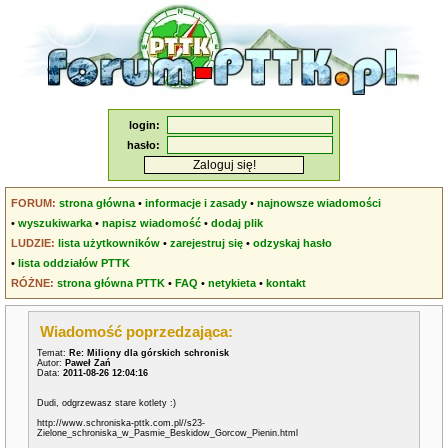
login:
hasło:
FORUM:
strona główna
•
informacje i zasady
•
najnowsze wiadomości
•
wyszukiwarka
•
napisz wiadomość
•
dodaj plik
LUDZIE:
lista użytkowników
•
zarejestruj się
•
odzyskaj hasło
•
lista oddziałów PTTK
RÓŻNE:
strona główna PTTK
•
FAQ
•
netykieta
•
kontakt
Wiadomość poprzedzająca:
Temat:
Re: Miliony dla górskich schronisk
Autor:
Paweł Zań
Data:
2011-08-26 12:04:16
Dudi, odgrzewasz stare kotlety :)
http://www.schroniska-pttk.com.pl//s23-
Zielone_schroniska_w_Pasmie_Beskidow_Gorcow_Pienin.html