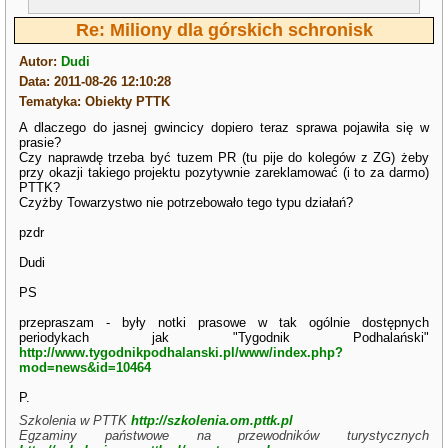
Re: Miliony dla górskich schronisk
Autor:
Dudi
Data: 2011-08-26 12:10:28
Tematyka: Obiekty PTTK
A dlaczego do jasnej gwincicy dopiero teraz sprawa pojawiła się w
prasie?
Czy naprawdę trzeba być tuzem PR (tu pije do kolegów z ZG) żeby
przy okazji takiego projektu pozytywnie zareklamować (i to za darmo)
PTTK?
Czyżby Towarzystwo nie potrzebowało tego typu działań?
pzdr
Dudi
PS
przepraszam - były notki prasowe w tak ogólnie dostępnych
periodykach jak "Tygodnik Podhalański"
http://www.tygodnikpodhalanski.pl/www/index.php?
mod=news&id=10464
P.
Szkolenia w PTTK
http://szkolenia.om.pttk.pl
Egzaminy państwowe na przewodników turystycznych