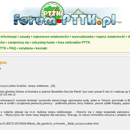
•
informacje i zasady
•
najnowsze wiadomości
•
wyszukiwarka
•
napisz wiadomość
•
d
ków
•
zarejestruj się
•
odzyskaj hasło
•
lista oddziałów PTTK
PTTK
•
FAQ
•
netykieta
•
kontakt
ąca:
k
oczyszczalnie ścieków, tarasy widokowe...[/b]
tyki górskiej Zielone schroniska w paśmie Beskidów-Gorców-Pienin" jest wart ponad 6 mln zł i realizuje go
ie 3,8 mln zł.
ontowanych zostanie dziewięć systemów słonecznego ogrzewania wody, jeden w Tatrach, pozostałe w B
e w środki i urządzenia pierwszej pomocy - podkreśla prezes Jerzy Kalarus, prezes spółki Karpaty, popr
cz solarów planuje się m.in. budowę tarasu widokowego. - Otworzy się z niego wspaniała panoram
ku. - Wytyczymy też nowe trasy biegowe dla narciarzy. Szacuję, że nasze schronisko otrzyma z projektu oko
sci/1,80273,10176416,Miliony_dla_gorskich_schronisk__Beda_oczyszczalnie.html