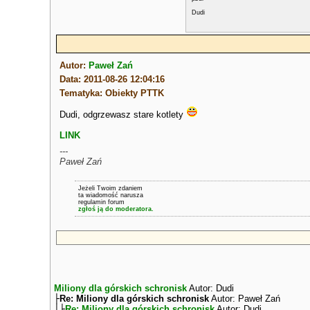
Dudi
Autor:
Paweł Zań
Data: 2011-08-26 12:04:16
Tematyka: Obiekty PTTK
Dudi, odgrzewasz stare kotlety
LINK
---
Paweł Zań
Jeżeli Twoim zdaniem
ta wiadomość narusza
regulamin forum
zgłoś ją do moderatora.
Miliony dla górskich schronisk
Autor: Dudi
├
Re: Miliony dla górskich schronisk
Autor: Paweł Zań
│├
Re: Miliony dla górskich schronisk
Autor: Dudi