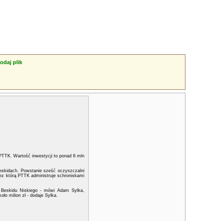
odaj plik
 PTTK. Wartość inwestycji to ponad 6 mln
eskidach. Powstanie sześć oczyszczalni
zez którą PTTK administruje schroniskami
a Beskidu Niskiego - mówi Adam Sylka,
ło milion zł - dodaje Sylka.