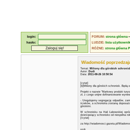
login:
FORUM:
strona główna
hasło:
LUDZIE:
lista użytkowni
RÓŻNE:
strona główna 
Wiadomość poprzedzaj
Temat:
Miliony dla górskich schronis
Autor:
Dudi
Data:
2011-08-26 10:50:54
[cytat]
[b]Miliony dla górskich schronisk. Będą 
Projekt o nazwie "Markowy produkt turys
zł, z czego unijne dofinansowanie wynies
- Uregulujemy segregację odpadów, zam
ścieków, a schroniska zostaną doposażon
górskimi.
W schronisku na Hali Łabowskiej opró
dzierżawiący schronisko od niespełna ro
[/cytat]
za http://wiadomosci.gazeta.pl/Wiadomo
pzdr