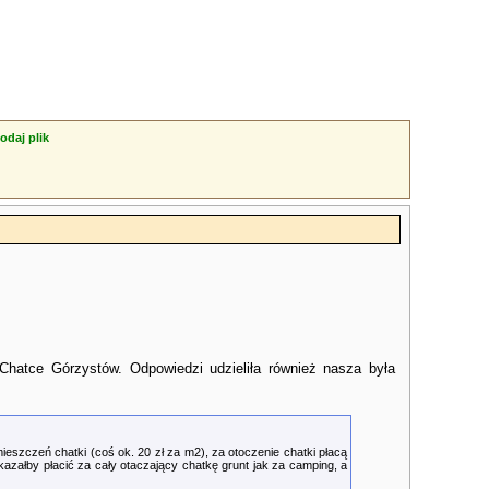
odaj plik
Chatce Górzystów. Odpowiedzi udzieliła również nasza była
eszczeń chatki (coś ok. 20 zł za m2), za otoczenie chatki płacą
kazałby płacić za cały otaczający chatkę grunt jak za camping, a