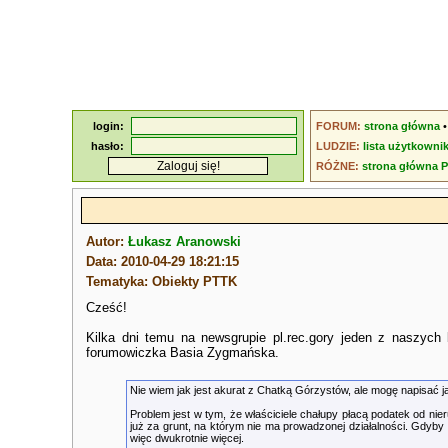
login:
FORUM:
strona główna
hasło:
LUDZIE:
lista użytkowni
RÓŻNE:
strona główna 
Autor:
Łukasz Aranowski
Data: 2010-04-29 18:21:15
Tematyka: Obiekty PTTK
Cześć!
Kilka dni temu na newsgrupie pl.rec.gory jeden z naszych
forumowiczka Basia Zygmańska.
Nie wiem jak jest akurat z Chatką Górzystów, ale mogę napisać ja
Problem jest w tym, że właściciele chałupy płacą podatek od ni
już za grunt, na którym nie ma prowadzonej działalności. Gdyby 
więc dwukrotnie więcej.