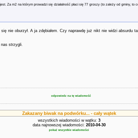
o jest. Za m2 na którym prowadzi się działalność płaci się 77 groszy (to zależy od gminy, t
kt się nie oburzył. A ja zdębiałem. Czy naprawdę już nikt nie widzi absurd
nas strzygli.
odpowiedz na tę wiadomość
Zakazany biwak na podwórku... - cały wątek
wszystkich wiadomości w wątku:
3
data najnowszej wiadomości:
2010-04-30
pokaż wszystkie wiadomości