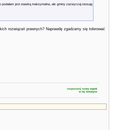
o co podałam jest stawką maksymalna, ale gminy zazwyczaj stosują
u takich rozwiązań prawnych? Naprawdę zgadzamy się tolerować
rozpocznij nowy wątek
w tej tematyce