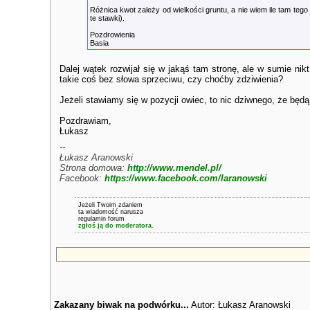
Różnica kwot zależy od wielkości gruntu, a nie wiem ile tam teg
te stawki).
Pozdrowienia
Basia
Dalej wątek rozwijał się w jakąś tam stronę, ale w sumie ni
takie coś bez słowa sprzeciwu, czy choćby zdziwienia?
Jeżeli stawiamy się w pozycji owiec, to nic dziwnego, że będą 
Pozdrawiam,
Łukasz
--
Łukasz Aranowski
Strona domowa:
http://www.mendel.pl/
Facebook:
https://www.facebook.com/laranowski
Jeżeli Twoim zdaniem
ta wiadomość narusza
regulamin forum
zgłoś ją do moderatora.
Zakazany biwak na podwórku...
Autor: Łukasz Aranowski