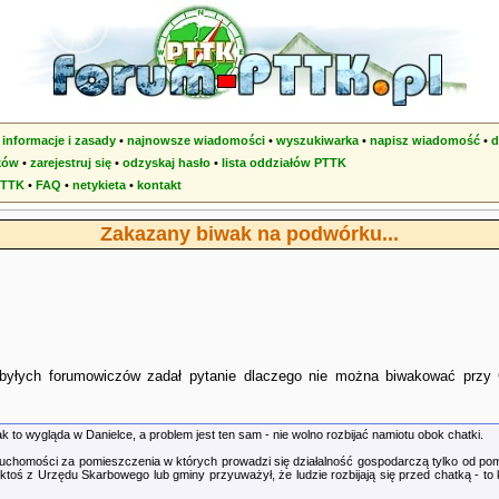
•
informacje i zasady
•
najnowsze wiadomości
•
wyszukiwarka
•
napisz wiadomość
•
d
ków
•
zarejestruj się
•
odzyskaj hasło
•
lista oddziałów PTTK
PTTK
•
FAQ
•
netykieta
•
kontakt
Zakazany biwak na podwórku...
 byłych forumowiczów zadał pytanie dlaczego nie można biwakować przy 
k to wygląda w Danielce, a problem jest ten sam - nie wolno rozbijać namiotu obok chatki.
eruchomości za pomieszczenia w których prowadzi się działalność gospodarczą tylko od pomi
ktoś z Urzędu Skarbowego lub gminy przyuważył, że ludzie rozbijają się przed chatką - to 