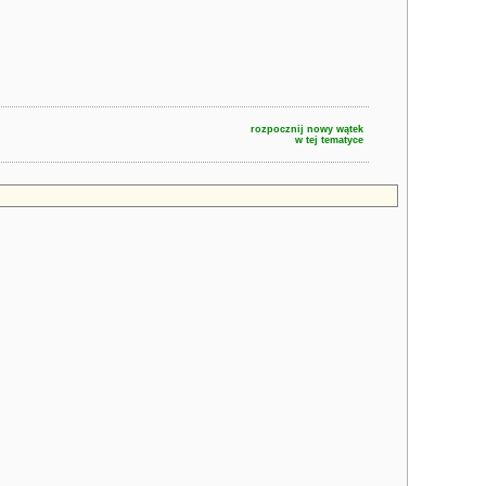
rozpocznij nowy wątek
w tej tematyce