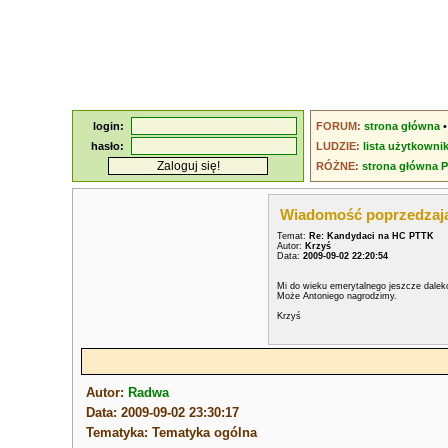
login:
FORUM:
strona główna
hasło:
LUDZIE:
lista użytkowni
RÓŻNE:
strona główna 
Wiadomość poprzedzaj
Temat:
Re: Kandydaci na HC PTTK
Autor:
Krzyś
Data:
2009-09-02 22:20:54
Mi do wieku emerytalnego jeszcze daleko
Może Antoniego nagrodzimy.
Krzyś
Autor:
Radwa
Data: 2009-09-02 23:30:17
Tematyka: Tematyka ogólna