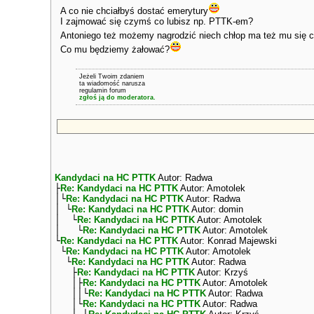
A co nie chciałbyś dostać emerytury
I zajmować się czymś co lubisz np. PTTK-em?
Antoniego też możemy nagrodzić niech chłop ma też mu się c
Co mu będziemy żałować?
Jeżeli Twoim zdaniem
ta wiadomość narusza
regulamin forum
zgłoś ją do moderatora.
Kandydaci na HC PTTK
Autor: Radwa
├
Re: Kandydaci na HC PTTK
Autor: Amotolek
│└
Re: Kandydaci na HC PTTK
Autor: Radwa
│ └
Re: Kandydaci na HC PTTK
Autor: domin
│ └
Re: Kandydaci na HC PTTK
Autor: Amotolek
│ └
Re: Kandydaci na HC PTTK
Autor: Amotolek
└
Re: Kandydaci na HC PTTK
Autor: Konrad Majewski
└
Re: Kandydaci na HC PTTK
Autor: Amotolek
└
Re: Kandydaci na HC PTTK
Autor: Radwa
├
Re: Kandydaci na HC PTTK
Autor: Krzyś
│├
Re: Kandydaci na HC PTTK
Autor: Amotolek
││└
Re: Kandydaci na HC PTTK
Autor: Radwa
│└
Re: Kandydaci na HC PTTK
Autor: Radwa