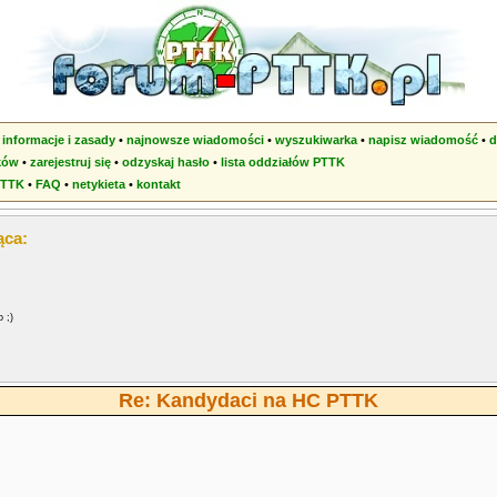
•
informacje i zasady
•
najnowsze wiadomości
•
wyszukiwarka
•
napisz wiadomość
•
d
ków
•
zarejestruj się
•
odzyskaj hasło
•
lista oddziałów PTTK
PTTK
•
FAQ
•
netykieta
•
kontakt
ąca:
 ;)
Re: Kandydaci na HC PTTK