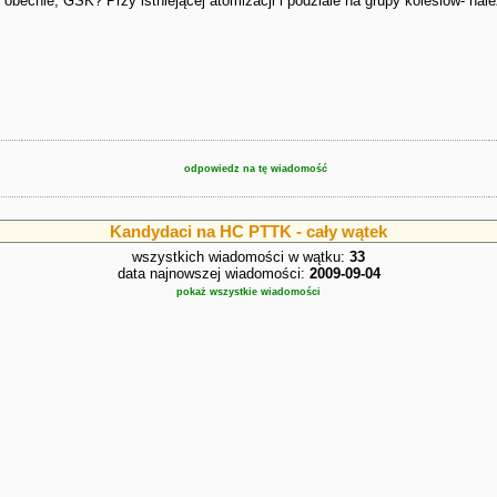
k obecnie, GSK? Przy istniejącej atomizacji i podziale na grupy kolesiów- nal
odpowiedz na tę wiadomość
Kandydaci na HC PTTK - cały wątek
wszystkich wiadomości w wątku:
33
data najnowszej wiadomości:
2009-09-04
pokaż wszystkie wiadomości