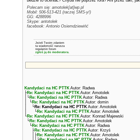
bedzie to oceniać? Chyba nie poprzez fora? Ani przez taki, ja
Polecam się: amotolek[at]wp.pl
Mobil: 506-513-421 (raczej SMS-y!)
GG: 4288996
Skype: antotolek
facebook: Antonio Osiemdziewińć
Jeżeli Twoim zdaniem
ta wiadomość narusza
regulamin forum
zgłoś ją do moderatora.
Kandydaci na HC PTTK
Autor: Radwa
├
Re: Kandydaci na HC PTTK
Autor: Amotolek
│└
Re: Kandydaci na HC PTTK
Autor: Radwa
│ └
Re: Kandydaci na HC PTTK
Autor: domin
│ └
Re: Kandydaci na HC PTTK
Autor: Amotolek
│ └
Re: Kandydaci na HC PTTK
Autor: Amotolek
└
Re: Kandydaci na HC PTTK
Autor: Konrad Majewski
└
Re: Kandydaci na HC PTTK
Autor: Amotolek
└
Re: Kandydaci na HC PTTK
Autor: Radwa
├
Re: Kandydaci na HC PTTK
Autor: Krzyś
│├
Re: Kandydaci na HC PTTK
Autor: Amotolek
││└
Re: Kandydaci na HC PTTK
Autor: Radwa