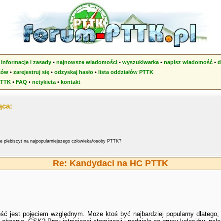
•
informacje i zasady
•
najnowsze wiadomości
•
wyszukiwarka
•
napisz wiadomość
•
d
ków
•
zarejestruj się
•
odzyskaj hasło
•
lista oddziałów PTTK
PTTK
•
FAQ
•
netykieta
•
kontakt
ąca:
że plebiscyt na najpopularniejszego człowieka/osoby PTTK?
Re: Kandydaci na HC PTTK
ść jest pojęciem względnym. Moze ktoś być najbardziej popularny dlatego, 