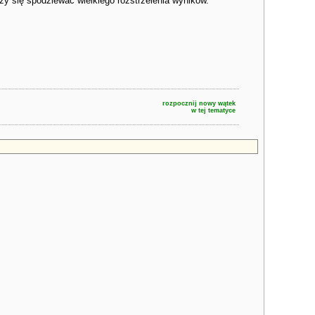
eży się spodziewać wielkiego rozstrzelenia wyników.
rozpocznij nowy wątek
w tej tematyce