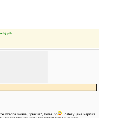
odaj plik
że wredna świnia, "pracuś", koleś np
. Zależy jaka kapituła