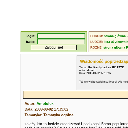
login:
FORUM:
strona główna
hasło:
LUDZIE:
lista użytkowni
RÓŻNE:
strona główna 
Wiadomość poprzedzaj
Temat:
Re: Kandydaci na HC PTTK
Autor:
domin
Data:
2009-09-02 17:18:15
Też nie widzę takiej mozliwości. Ale mo
Autor:
Amotolek
Data: 2009-09-02 17:35:02
Tematyka: Tematyka ogólna
zależy kto to będzie organizował i pod kogo! Sama popularno