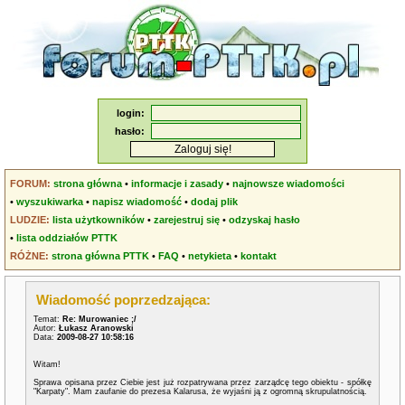
login:
hasło:
FORUM:
strona główna
•
informacje i zasady
•
najnowsze wiadomości
•
wyszukiwarka
•
napisz wiadomość
•
dodaj plik
LUDZIE:
lista użytkowników
•
zarejestruj się
•
odzyskaj hasło
•
lista oddziałów PTTK
RÓŻNE:
strona główna PTTK
•
FAQ
•
netykieta
•
kontakt
Wiadomość poprzedzająca:
Temat:
Re: Murowaniec ;/
Autor:
Łukasz Aranowski
Data:
2009-08-27 10:58:16
Witam!
Sprawa opisana przez Ciebie jest już rozpatrywana przez zarządcę tego obiektu - spółkę
"Karpaty". Mam zaufanie do prezesa Kalarusa, że wyjaśni ją z ogromną skrupulatnością.