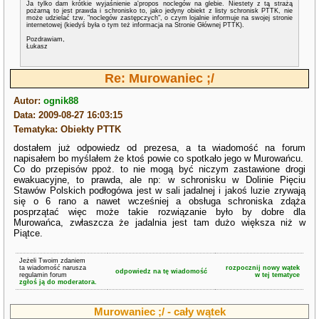
Ja tylko dam krótkie wyjaśnienie a'propos noclegów na glebie. Niestety z tą strażą
pożarną to jest prawda i schronisko to, jako jedyny obiekt z listy schronisk PTTK, nie
może udzielać tzw. "noclegów zastępczych", o czym lojalnie informuje na swojej stronie
internetowej (kiedyś była o tym też informacja na Stronie Głównej PTTK).
Pozdrawiam,
Łukasz
Re: Murowaniec ;/
Autor:
ognik88
Data: 2009-08-27 16:03:15
Tematyka: Obiekty PTTK
dostałem już odpowiedz od prezesa, a ta wiadomość na forum
napisałem bo myślałem że ktoś powie co spotkało jego w Murowańcu.
Co do przepisów ppoż. to nie mogą być niczym zastawione drogi
ewakuacyjne, to prawda, ale np: w schronisku w Dolinie Pięciu
Stawów Polskich podłogówa jest w sali jadalnej i jakoś luzie zrywają
się o 6 rano a nawet wcześniej a obsługa schroniska zdąża
posprzątać więc może takie rozwiązanie było by dobre dla
Murowańca, zwłaszcza że jadalnia jest tam dużo większa niż w
Piątce.
Jeżeli Twoim zdaniem
ta wiadomość narusza
rozpocznij nowy wątek
odpowiedz na tę wiadomość
regulamin forum
w tej tematyce
zgłoś ją do moderatora.
Murowaniec ;/ - cały wątek