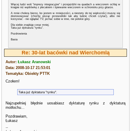
Więcej ludzi woli "imprezy integracyjne" i przejażdżki na quadach a wieczorem ochlaj w
knajpie niż wędrówkę z plecakiem i śpiewanie wieczorem w schronisku przy gitarze.
A mnie cholera bierze, bo jestem w mniejszości, a niestety do tej większości muszę się
dostosowywać (choćby pisząc przewodniki tak aby ludzie chcieli czytać), albo nie
korzystać - nie oglądać TV, jechać sobie w inne, nie polskie góry.
Dla siebie znajduję coraz mniej.
Taka już dyktatura "rynku".
Pozdrowienia
Basia
Re: 30-lat bacówki nad Wierchomlą
Autor:
Łukasz Aranowski
Data: 2008-10-17 21:53:01
Tematyka: Obiekty PTTK
Czołem!
Taka już dyktatura "rynku".
Najzupełniej błędnie uosabiasz dyktaturę rynku z dyktaturą
motłochu...
Pozdrawiam,
Łukasz
--