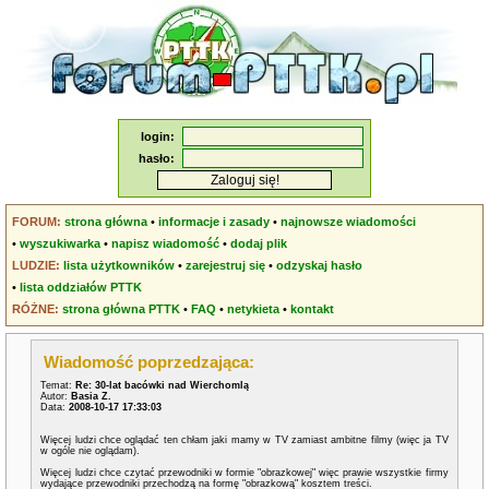
login:
hasło:
FORUM:
strona główna
•
informacje i zasady
•
najnowsze wiadomości
•
wyszukiwarka
•
napisz wiadomość
•
dodaj plik
LUDZIE:
lista użytkowników
•
zarejestruj się
•
odzyskaj hasło
•
lista oddziałów PTTK
RÓŻNE:
strona główna PTTK
•
FAQ
•
netykieta
•
kontakt
Wiadomość poprzedzająca:
Temat:
Re: 30-lat bacówki nad Wierchomlą
Autor:
Basia Z.
Data:
2008-10-17 17:33:03
Więcej ludzi chce oglądać ten chłam jaki mamy w TV zamiast ambitne filmy (więc ja TV
w ogóle nie oglądam).
Więcej ludzi chce czytać przewodniki w formie "obrazkowej" więc prawie wszystkie firmy
wydające przewodniki przechodzą na formę "obrazkową" kosztem treści.