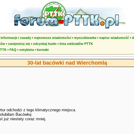
•
informacje i zasady
•
najnowsze wiadomości
•
wyszukiwarka
•
napisz wiadomość
•
d
ków
•
zarejestruj się
•
odzyskaj hasło
•
lista oddziałów PTTK
PTTK
•
FAQ
•
netykieta
•
kontakt
30-lat bacówki nad Wierchomlą
rtur odchodzi z tego klimatycznego miejsca.
 polubiłam Bacówkę.
t już niestety coraz mniej.