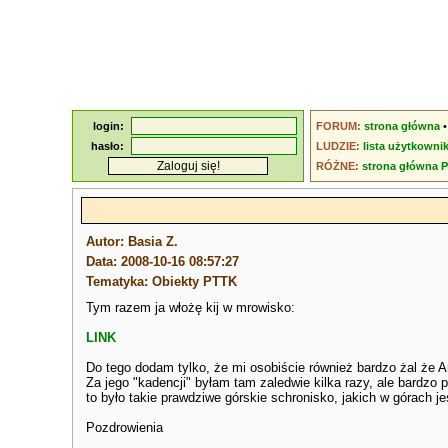
login:
FORUM:
strona główna
hasło:
LUDZIE:
lista użytkowni
RÓŻNE:
strona główna 
Autor: Basia Z.
Data: 2008-10-16 08:57:27
Tematyka: Obiekty PTTK
Tym razem ja włożę kij w mrowisko:
LINK
Do tego dodam tylko, że mi osobiście również bardzo żal że A
Za jego "kadencji" byłam tam zaledwie kilka razy, ale bardzo
to było takie prawdziwe górskie schronisko, jakich w górach jes
Pozdrowienia