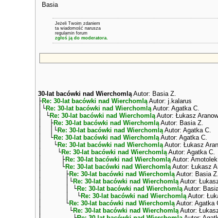
Basia
Jeżeli Twoim zdaniem
ta wiadomość narusza
regulamin forum
zgłoś ją do moderatora.
30-lat bacówki nad Wierchomlą
Autor: Basia Z.
├
Re: 30-lat bacówki nad Wierchomlą
Autor: j.kalarus
│└
Re: 30-lat bacówki nad Wierchomlą
Autor: Agatka C.
│ └
Re: 30-lat bacówki nad Wierchomlą
Autor: Łukasz Aranow
│ ├
Re: 30-lat bacówki nad Wierchomlą
Autor: Basia Z.
│ │└
Re: 30-lat bacówki nad Wierchomlą
Autor: Agatka C.
│ └
Re: 30-lat bacówki nad Wierchomlą
Autor: Agatka C.
│ └
Re: 30-lat bacówki nad Wierchomlą
Autor: Łukasz Ara
│ └
Re: 30-lat bacówki nad Wierchomlą
Autor: Agatka C.
│ ├
Re: 30-lat bacówki nad Wierchomlą
Autor: Amotolek
│ └
Re: 30-lat bacówki nad Wierchomlą
Autor: Łukasz A
│ ├
Re: 30-lat bacówki nad Wierchomlą
Autor: Basia Z
│ │└
Re: 30-lat bacówki nad Wierchomlą
Autor: Łukas
│ │ └
Re: 30-lat bacówki nad Wierchomlą
Autor: Basia
│ │ └
Re: 30-lat bacówki nad Wierchomlą
Autor: Łuk
│ └
Re: 30-lat bacówki nad Wierchomlą
Autor: Agatka 
│ └
Re: 30-lat bacówki nad Wierchomlą
Autor: Łukas
│ ├
Re: 30-lat bacówki nad Wierchomlą
Autor: Agat