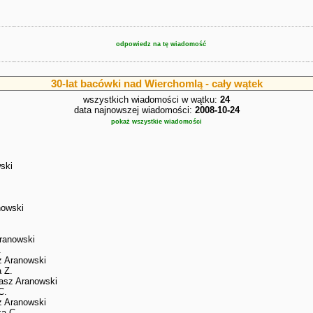
odpowiedz na tę wiadomość
30-lat bacówki nad Wierchomlą - cały wątek
wszystkich wiadomości w wątku:
24
data najnowszej wiadomości:
2008-10-24
pokaż wszystkie wiadomości
ski
nowski
ranowski
.
z Aranowski
 Z.
asz Aranowski
C.
z Aranowski
ka C.