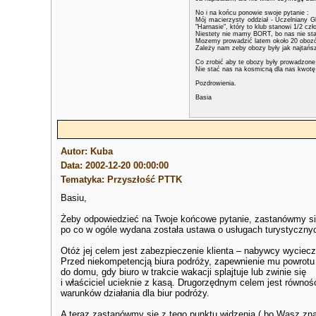
No i na końcu ponowie swoje pytanie :
Mój macierzysty oddział - Uczelniany G
"Harnasie", który to klub stanowi 1/2 cz
Niestety nie mamy BORT, bo nas nie sta
Mozemy prowadzić latem około 20 obozó
Zależy nam zeby obozy były jak najtańs
Co zrobić aby te obozy były prowadzone 
Nie stać nas na kosmicną dla nas kwotę
Pozdrowienia.
Basia
Autor: Kuba
Data: 2002-12-20 00:00:00
Tematyka: Przyszłość PTTK
Basiu,
Żeby odpowiedzieć na Twoje końcowe pytanie, zastanówmy si
po co w ogóle wydana została ustawa o usługach turystyczny
Otóż jej celem jest zabezpieczenie klienta – nabywcy wyciecz
Przed niekompetencją biura podróży, zapewnienie mu powrotu
do domu, gdy biuro w trakcie wakacji splajtuje lub zwinie się
i właściciel ucieknie z kasą. Drugorzędnym celem jest równoś
warunków działania dla biur podróży.
A teraz zastanówmy się z tego punktu widzenia ( bo Wasz zn