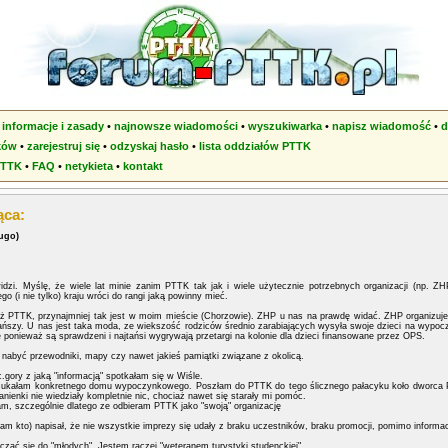
•
informacje i zasady
•
najnowsze wiadomości
•
wyszukiwarka
•
napisz wiadomość
•
d
ków
•
zarejestruj się
•
odzyskaj hasło
•
lista oddziałów PTTK
PTTK
•
FAQ
•
netykieta
•
kontakt
ąca:
uugo)
dzi. Myślę, że wiele lat minie zanim PTTK tak jak i wiele użytecznie potrzebnych organizacji (np. Z
 (i nie tylko) kraju wróci do rangi jaką powinny mieć.
ż PTTK, przynajmniej tak jest w moim mieście (Chorzowie). ZHP u nas na prawdę widać. ZHP organizuje
tańszy. U nas jest taka moda, ze wiekszość rodziców średnio zarabiających wysyła swoje dzieci na wypocz
 ponieważ są sprawdzeni i najtańsi wygrywają przetargi na kolonie dla dzieci finansowane przez OPS.
abyć przewodniki, mapy czy nawet jakieś pamiątki związane z okolicą.
.gory z jaką "informacją" spotkałam się w Wiśle.
zukałam konkretnego domu wypoczynkowego. Poszłam do PTTK do tego ślicznego pałacyku koło dworca PKS
nienki nie wiedziały kompletnie nic, chociaż nawet się starały mi pomóc.
m, szczególnie dlatego ze odbieram PTTK jako "swoją" organizację
am kto) napisał, że nie wszystkie imprezy się udały z braku uczestników, braku promocji, pomimo informacj
czać się do "młodych". Jestem raczej "weteranem turystyki studenckiej".