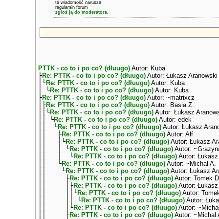
ta wiadomość narusza
regulamin forum
zgłoś ją do moderatora.
PTTK - co to i po co? (dłuugo)
Autor: Kuba
├
Re: PTTK - co to i po co? (dłuugo)
Autor: Łukasz Aranowski
│└
Re: PTTK - co to i po co? (dłuugo)
Autor: Kuba
│ └
Re: PTTK - co to i po co? (dłuugo)
Autor: Kuba
├
Re: PTTK - co to i po co? (dłuugo)
Autor: ~matrixcz
│├
Re: PTTK - co to i po co? (dłuugo)
Autor: Basia Z.
││└
Re: PTTK - co to i po co? (dłuugo)
Autor: Łukasz Aranow
││ └
Re: PTTK - co to i po co? (dłuugo)
Autor: edek
││ └
Re: PTTK - co to i po co? (dłuugo)
Autor: Łukasz Aran
││ ├
Re: PTTK - co to i po co? (dłuugo)
Autor: Alf
││ │└
Re: PTTK - co to i po co? (dłuugo)
Autor: Łukasz A
││ │ └
Re: PTTK - co to i po co? (dłuugo)
Autor: ~Grazyn
││ │ └
Re: PTTK - co to i po co? (dłuugo)
Autor: Łukasz
││ └
Re: PTTK - co to i po co? (dłuugo)
Autor: ~Michał A.
││ └
Re: PTTK - co to i po co? (dłuugo)
Autor: Łukasz A
││ ├
Re: PTTK - co to i po co? (dłuugo)
Autor: Tomek D
││ │├
Re: PTTK - co to i po co? (dłuugo)
Autor: Łukasz
││ ││└
Re: PTTK - co to i po co? (dłuugo)
Autor: Tome
││ ││ └
Re: PTTK - co to i po co? (dłuugo)
Autor: Łuk
││ │└
Re: PTTK - co to i po co? (dłuugo)
Autor: ~Michał
││ ├
Re: PTTK - co to i po co? (dłuugo)
Autor: ~Michał 