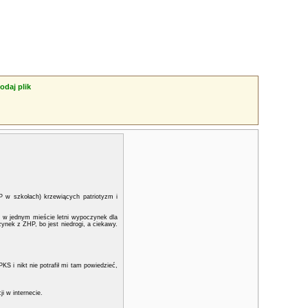
odaj plik
HP w szkołach) krzewiących patriotyzm i
 w jednym mieście letni wypoczynek dla
ynek z ZHP, bo jest niedrogi, a ciekawy.
 i nikt nie potrafił mi tam powiedzieć,
i w internecie.