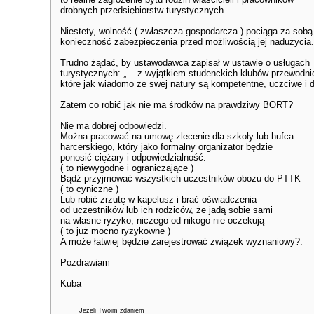
drobnych przedsiębiorstw turystycznych.
Niestety, wolność ( zwłaszcza gospodarcza ) pociąga za sobą
konieczność zabezpieczenia przed możliwością jej nadużycia.
Trudno żądać, by ustawodawca zapisał w ustawie o usługach
turystycznych: „... z wyjątkiem studenckich klubów przewodni
które jak wiadomo ze swej natury są kompetentne, uczciwe i d
Zatem co robić jak nie ma środków na prawdziwy BORT?
Nie ma dobrej odpowiedzi.
Można pracować na umowę zlecenie dla szkoły lub hufca
harcerskiego, który jako formalny organizator będzie
ponosić ciężary i odpowiedzialność.
( to niewygodne i ograniczające )
Bądź przyjmować wszystkich uczestników obozu do PTTK
( to cyniczne )
Lub robić zrzutę w kapelusz i brać oświadczenia
od uczestników lub ich rodziców, że jadą sobie sami
na własne ryzyko, niczego od nikogo nie oczekują
( to już mocno ryzykowne )
A może łatwiej będzie zarejestrować związek wyznaniowy?.
Pozdrawiam
Kuba
Jeżeli Twoim zdaniem