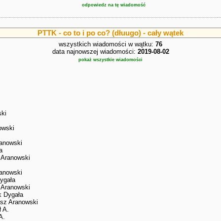
odpowiedz na tę wiadomość
PTTK - co to i po co? (dłuugo) - cały wątek
wszystkich wiadomości w wątku:
76
data najnowszej wiadomości:
2019-08-02
pokaż wszystkie wiadomości
ski
owski
ranowski
a
 Aranowski
ranowski
ygała
 Aranowski
k Dygała
asz Aranowski
 A.
A.