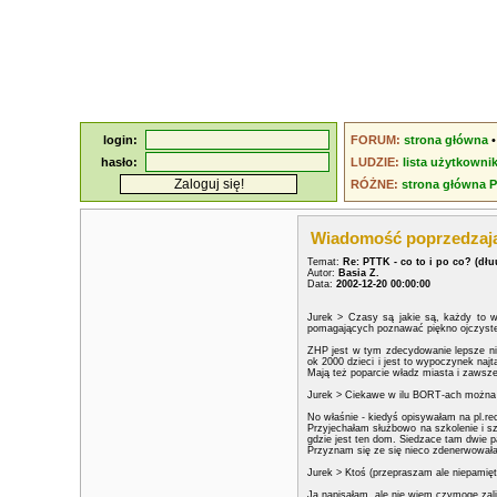
login:
FORUM:
strona główna
hasło:
LUDZIE:
lista użytkowni
RÓŻNE:
strona główna 
Wiadomość poprzedzaj
Temat:
Re: PTTK - co to i po co? (dł
Autor:
Basia Z.
Data:
2002-12-20 00:00:00
Jurek > Czasy są jakie są, każdy to wi
pomagających poznawać piękno ojczystego
ZHP jest w tym zdecydowanie lepsze ni
ok 2000 dzieci i jest to wypoczynek naj
Mają też poparcie władz miasta i zawsze
Jurek > Ciekawe w ilu BORT-ach można n
No właśnie - kiedyś opisywałam na pl.rec
Przyjechałam służbowo na szkolenie i s
gdzie jest ten dom. Siedzace tam dwie pa
Przyznam się ze się nieco zdenerwowała
Jurek > Ktoś (przepraszam ale niepamięt
Ja napisałam, ale nie wiem czymogę zali