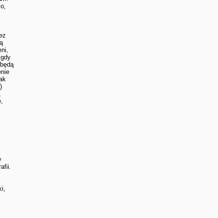
io,
zez
dą
ni,
 gdy
 będą
enie
nak
)
,
e,
y
afii.
i,