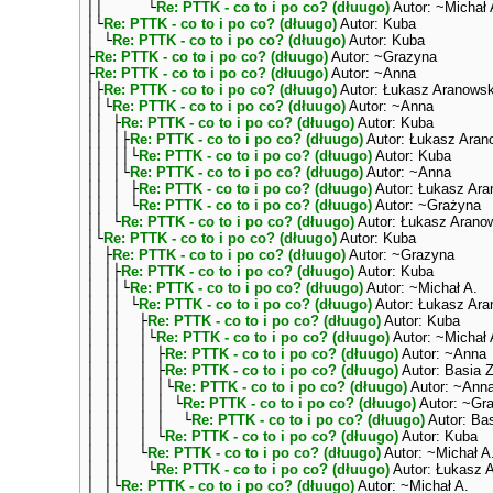
││ └
Re: PTTK - co to i po co? (dłuugo)
Autor: ~Michał 
│└
Re: PTTK - co to i po co? (dłuugo)
Autor: Kuba
│ └
Re: PTTK - co to i po co? (dłuugo)
Autor: Kuba
├
Re: PTTK - co to i po co? (dłuugo)
Autor: ~Grazyna
├
Re: PTTK - co to i po co? (dłuugo)
Autor: ~Anna
│├
Re: PTTK - co to i po co? (dłuugo)
Autor: Łukasz Aranowsk
││└
Re: PTTK - co to i po co? (dłuugo)
Autor: ~Anna
││ ├
Re: PTTK - co to i po co? (dłuugo)
Autor: Kuba
││ │├
Re: PTTK - co to i po co? (dłuugo)
Autor: Łukasz Aran
││ ││└
Re: PTTK - co to i po co? (dłuugo)
Autor: Kuba
││ │└
Re: PTTK - co to i po co? (dłuugo)
Autor: ~Anna
││ │ ├
Re: PTTK - co to i po co? (dłuugo)
Autor: Łukasz Ara
││ │ └
Re: PTTK - co to i po co? (dłuugo)
Autor: ~Grażyna
││ └
Re: PTTK - co to i po co? (dłuugo)
Autor: Łukasz Arano
│└
Re: PTTK - co to i po co? (dłuugo)
Autor: Kuba
│ ├
Re: PTTK - co to i po co? (dłuugo)
Autor: ~Grazyna
│ │├
Re: PTTK - co to i po co? (dłuugo)
Autor: Kuba
│ ││└
Re: PTTK - co to i po co? (dłuugo)
Autor: ~Michał A.
│ ││ └
Re: PTTK - co to i po co? (dłuugo)
Autor: Łukasz Ara
│ ││ ├
Re: PTTK - co to i po co? (dłuugo)
Autor: Kuba
│ ││ │└
Re: PTTK - co to i po co? (dłuugo)
Autor: ~Michał 
│ ││ │ ├
Re: PTTK - co to i po co? (dłuugo)
Autor: ~Anna
│ ││ │ ├
Re: PTTK - co to i po co? (dłuugo)
Autor: Basia Z
│ ││ │ │└
Re: PTTK - co to i po co? (dłuugo)
Autor: ~Ann
│ ││ │ │ └
Re: PTTK - co to i po co? (dłuugo)
Autor: ~Gr
│ ││ │ │ └
Re: PTTK - co to i po co? (dłuugo)
Autor: Bas
│ ││ │ └
Re: PTTK - co to i po co? (dłuugo)
Autor: Kuba
│ ││ └
Re: PTTK - co to i po co? (dłuugo)
Autor: ~Michał A
│ ││ └
Re: PTTK - co to i po co? (dłuugo)
Autor: Łukasz 
│ │└
Re: PTTK - co to i po co? (dłuugo)
Autor: ~Michał A.