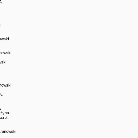
A.
i
owski
nowski
wski
nowski
A.
.
a
ażyna
ia Z.
.
Aranowski