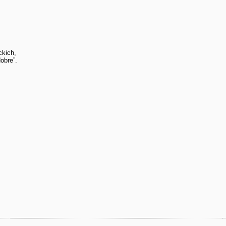
ckich,
obre”.