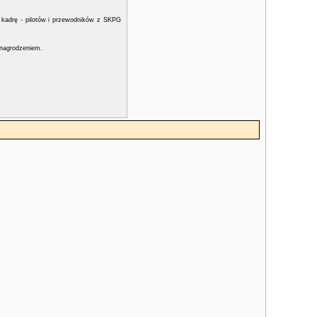
o kadrę - pilotów i przewodników z SKPG
ynagrodzeniem.