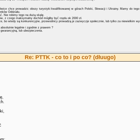
liwice chce prowadzic obozy turystyki kwalifikowanej w górach Polski, Słowacji i Ukrainy. Mamy do teg
łonków Oddziału.
ć. Nie robimy tego na dużą skalę.
w, z czego maksymalny dochód mógłby być rzędu ok 2000 zł.
ze, bo wtedy są konkurencyjne, przewodnicy prowadzą je zazwyczje społecznie, lub tylko za niewielkim w
absolutnie legalnie i zgodnie z prawem ?
 gwarancyjną, lub ubezpieczenia.
Re: PTTK - co to i po co? (dłuugo)
ę,
ch.
ki,
ć
am: