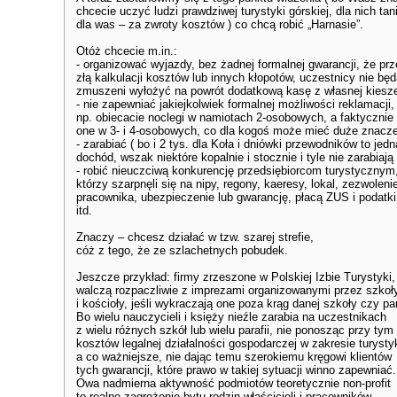
chcecie uczyć ludzi prawdziwej turystyki górskiej, dla nich tan
dla was – za zwroty kosztów ) co chcą robić „Harnasie”.
Otóż chcecie m.in.:
- organizować wyjazdy, bez żadnej formalnej gwarancji, że pr
złą kalkulacji kosztów lub innych kłopotów, uczestnicy nie bę
zmuszeni wyłożyć na powrót dodatkową kasę z własnej kiesze
- nie zapewniać jakiejkolwiek formalnej możliwości reklamacji,
np. obiecacie noclegi w namiotach 2-osobowych, a faktycznie
one w 3- i 4-osobowych, co dla kogoś może mieć duże znacz
- zarabiać ( bo i 2 tys. dla Koła i dniówki przewodników to jed
dochód, wszak niektóre kopalnie i stocznie i tyle nie zarabiają 
- robić nieuczciwą konkurencję przedsiębiorcom turystycznym
którzy szarpnęli się na nipy, regony, kaeresy, lokal, zezwoleni
pracownika, ubezpieczenie lub gwarancję, płacą ZUS i podatki
itd.
Znaczy – chcesz działać w tzw. szarej strefie,
cóż z tego, że ze szlachetnych pobudek.
Jeszcze przykład: firmy zrzeszone w Polskiej Izbie Turystyki,
walczą rozpaczliwie z imprezami organizowanymi przez szkoł
i kościoły, jeśli wykraczają one poza krąg danej szkoły czy par
Bo wielu nauczycieli i księży nieźle zarabia na uczestnikach
z wielu różnych szkół lub wielu parafii, nie ponosząc przy tym
kosztów legalnej działalności gospodarczej w zakresie turystyk
a co ważniejsze, nie dając temu szerokiemu kręgowi klientów
tych gwarancji, które prawo w takiej sytuacji winno zapewniać.
Owa nadmierna aktywność podmiotów teoretycznie non-profit
to realne zagrożenie bytu rodzin właścicieli i pracowników