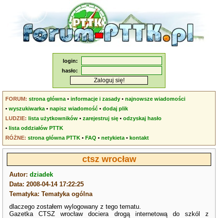
login:
hasło:
FORUM:
strona główna
•
informacje i zasady
•
najnowsze wiadomości
•
wyszukiwarka
•
napisz wiadomość
•
dodaj plik
LUDZIE:
lista użytkowników
•
zarejestruj się
•
odzyskaj hasło
•
lista oddziałów PTTK
RÓŻNE:
strona główna PTTK
•
FAQ
•
netykieta
•
kontakt
ctsz wrocław
Autor:
dziadek
Data: 2008-04-14 17:22:25
Tematyka: Tematyka ogólna
dlaczego zostałem wylogowany z tego tematu.
Gazetka CTSZ wrocław dociera drogą internetową do szkól z