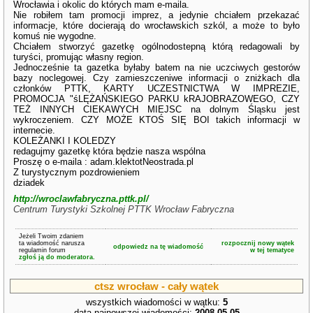
Wrocławia i okolic do których mam e-maila.
Nie robiłem tam promocji imprez, a jedynie chciałem przekazać
informacje, które docierają do wrocławskich szkól, a może to było
komuś nie wygodne.
Chciałem stworzyć gazetkę ogólnodostepną którą redagowali by
turyści, promując własny region.
Jednocześnie ta gazetka byłaby batem na nie uczciwych gestorów
bazy noclegowej. Czy zamieszczeniwe informacji o zniżkach dla
członków PTTK, KARTY UCZESTNICTWA W IMPREZIE,
PROMOCJA "śLĘŻAŃSKIEGO PARKU kRAJOBRAZOWEGO, CZY
TEŻ INNYCH CIEKAWYCH MIEJSC na dolnym Śląsku jest
wykroczeniem. CZY MOŻE KTOŚ SIĘ BOI takich informacji w
internecie.
KOLEŻANKI I KOLEDZY
redagujmy gazetkę która będzie nasza wspólna
Proszę o e-maila : adam.klektotNeostrada.pl
Z turystycznym pozdrowieniem
dziadek
http://wroclawfabryczna.pttk.pl/
Centrum Turystyki Szkolnej PTTK Wrocław Fabryczna
Jeżeli Twoim zdaniem
ta wiadomość narusza
rozpocznij nowy wątek
odpowiedz na tę wiadomość
regulamin forum
w tej tematyce
zgłoś ją do moderatora.
ctsz wrocław - cały wątek
wszystkich wiadomości w wątku:
5
data najnowszej wiadomości:
2008-05-05