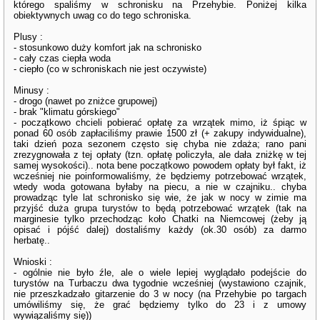
którego spaliśmy w schronisku na Przehybie. Poniżej kilka
obiektywnych uwag co do tego schroniska.
Plusy :
- stosunkowo duży komfort jak na schronisko
- cały czas ciepła woda
- ciepło (co w schroniskach nie jest oczywiste)
Minusy :
- drogo (nawet po zniżce grupowej)
- brak "klimatu górskiego"
- początkowo chcieli pobierać opłatę za wrzątek mimo, iż śpiąc w
ponad 60 osób zapłaciliśmy prawie 1500 zł (+ zakupy indywidualne),
taki dzień poza sezonem często się chyba nie zdaża; rano pani
zrezygnowała z tej opłaty (tzn. opłatę policzyła, ale dała zniżkę w tej
samej wysokości).. nota bene początkowo powodem opłaty był fakt, iż
wcześniej nie poinformowaliśmy, że będziemy potrzebować wrzątek,
wtedy woda gotowana byłaby na piecu, a nie w czajniku.. chyba
prowadząc tyle lat schronisko się wie, że jak w nocy w zimie ma
przyjść duża grupa turystów to będą potrzebować wrzątek (tak na
marginesie tylko przechodząc koło Chatki na Niemcowej (żeby ją
opisać i pójść dalej) dostaliśmy każdy (ok.30 osób) za darmo
herbatę..
Wnioski :
- ogólnie nie było źle, ale o wiele lepiej wyglądało podejście do
turystów na Turbaczu dwa tygodnie wcześniej (wystawiono czajnik,
nie przeszkadzało gitarzenie do 3 w nocy (na Przehybie po targach
umówiliśmy się, że grać będziemy tylko do 23 i z umowy
wywiązaliśmy się))