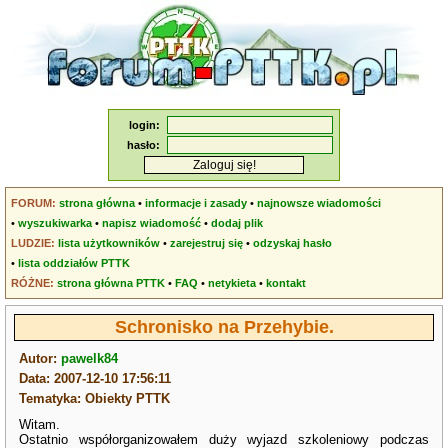
login:
hasło:
FORUM:
strona główna
•
informacje i zasady
•
najnowsze wiadomości
•
wyszukiwarka
•
napisz wiadomość
•
dodaj plik
LUDZIE:
lista użytkowników
•
zarejestruj się
•
odzyskaj hasło
•
lista oddziałów PTTK
RÓŻNE:
strona główna PTTK
•
FAQ
•
netykieta
•
kontakt
Schronisko na Przehybie.
Autor:
pawelk84
Data: 2007-12-10 17:56:11
Tematyka: Obiekty PTTK
Witam.
Ostatnio współorganizowałem duży wyjazd szkoleniowy podczas