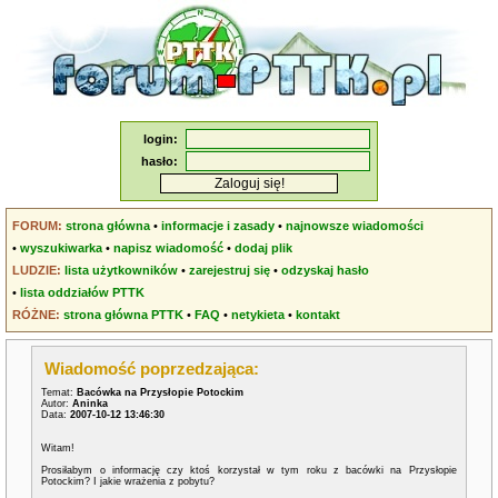
login:
hasło:
FORUM:
strona główna
•
informacje i zasady
•
najnowsze wiadomości
•
wyszukiwarka
•
napisz wiadomość
•
dodaj plik
LUDZIE:
lista użytkowników
•
zarejestruj się
•
odzyskaj hasło
•
lista oddziałów PTTK
RÓŻNE:
strona główna PTTK
•
FAQ
•
netykieta
•
kontakt
Wiadomość poprzedzająca:
Temat:
Bacówka na Przysłopie Potockim
Autor:
Aninka
Data:
2007-10-12 13:46:30
Witam!
Prosiłabym o informację czy ktoś korzystał w tym roku z bacówki na Przysłopie
Potockim? I jakie wrażenia z pobytu?