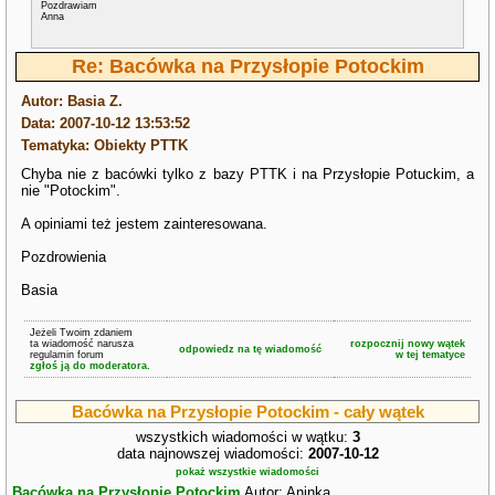
Pozdrawiam
Anna
Re: Bacówka na Przysłopie Potockim
Autor: Basia Z.
Data: 2007-10-12 13:53:52
Tematyka: Obiekty PTTK
Chyba nie z bacówki tylko z bazy PTTK i na Przysłopie Potuckim, a
nie "Potockim".
A opiniami też jestem zainteresowana.
Pozdrowienia
Basia
Jeżeli Twoim zdaniem
ta wiadomość narusza
rozpocznij nowy wątek
odpowiedz na tę wiadomość
regulamin forum
w tej tematyce
zgłoś ją do moderatora.
Bacówka na Przysłopie Potockim - cały wątek
wszystkich wiadomości w wątku:
3
data najnowszej wiadomości:
2007-10-12
pokaż wszystkie wiadomości
Bacówka na Przysłopie Potockim
Autor: Aninka