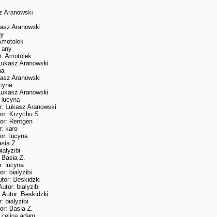
z Aranowski
kasz Aranowski
ny
Amotolek
 any
r: Amotolek
Łukasz Aranowski
na
kasz Aranowski
ucyna
Łukasz Aranowski
 lucyna
r: Łukasz Aranowski
or: Krzychu S.
or: Rentgen
: karo
or: lucyna
sia Z.
ialyzibi
 Basia Z.
: lucyna
r: bialyzibi
tor: Beskidzki
utor: bialyzibi
!
Autor: Beskidzki
: bialyzibi
or: Basia Z.
 celina adam