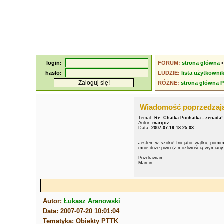
login:
FORUM:
strona główna
hasło:
LUDZIE:
lista użytkowni
RÓŻNE:
strona główna 
Wiadomość poprzedzaj
Temat:
Re: Chatka Puchatka - żenada!
Autor:
margoz
Data:
2007-07-19 18:25:03
Jestem w szoku! Inicjator wątku, pomim
mnie duże piwo (z możliwością wymiany 
Pozdrawiam
Marcin
Autor:
Łukasz Aranowski
Data: 2007-07-20 10:01:04
Tematyka: Obiekty PTTK