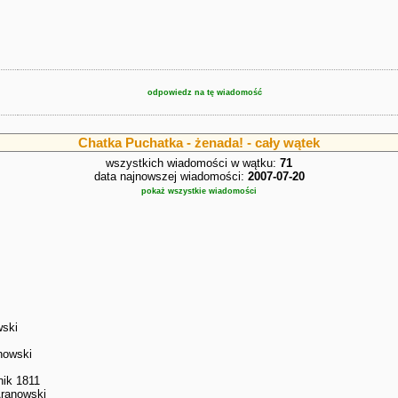
odpowiedz na tę wiadomość
Chatka Puchatka - żenada! - cały wątek
wszystkich wiadomości w wątku:
71
data najnowszej wiadomości:
2007-07-20
pokaż wszystkie wiadomości
wski
nowski
nik 1811
Aranowski