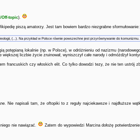
/Off-topic
).
 Wikipedię piszą amatorzy. Jest tam bowiem bardzo niezgrabne sformułowanie:
deologii, (...). Na przykład w Polsce równie powszechne jest przyrównywanie do komunizmu
ą potępianą lokalnie (np. w Polsce), w odróżnieniu od nazizmu (narodowego 
ze większej liczbie życie zruinował, wyniszczył całe narody i odmóżdżył kont
m francuskich czy włoskich elit. Co tylko dowodzi tezy, że nie ten ustrój zb
ane. Nie napisali tam, że oftopiki to z reguły najciekawsze i najdłuższe wą
 niego nie nawiązać.
Zatem do wypowiedzi Marcina dołożę potwierdzenie, 