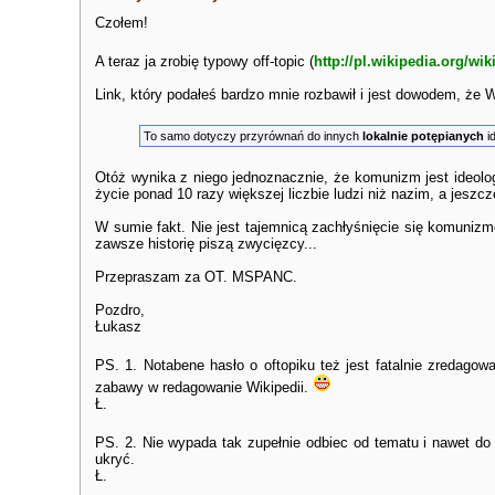
Czołem!
A teraz ja zrobię typowy off-topic (
http://pl.wikipedia.org/wiki
Link, który podałeś bardzo mnie rozbawił i jest dowodem, że
To samo dotyczy przyrównań do innych
lokalnie potępianych
i
Otóż wynika z niego jednoznacznie, że komunizm jest ideologi
życie ponad 10 razy większej liczbie ludzi niż nazim, a jeszc
W sumie fakt. Nie jest tajemnicą zachłyśnięcie się komunizme
zawsze historię piszą zwycięzcy...
Przepraszam za OT. MSPANC.
Pozdro,
Łukasz
PS. 1. Notabene hasło o oftopiku też jest fatalnie zredagow
zabawy w redagowanie Wikipedii.
Ł.
PS. 2. Nie wypada tak zupełnie odbiec od tematu i nawet do
ukryć.
Ł.