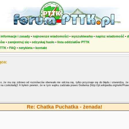
•
informacje i zasady
•
najnowsze wiadomości
•
wyszukiwarka
•
napisz wiadomość
•
d
ków
•
zarejestruj się
•
odzyskaj hasło
•
lista oddziałów PTTK
PTTK
•
FAQ
•
netykieta
•
kontakt
ąca:
o, że mu się zdrowo od rozmówców oberwało nie odcina się, tylko przyznaje się do błędu i stwierdza, że
na czekoladę)! A byłem pewien, że w tym wątku zadziała prawo Godwina (http://pl.wikipedia.org/wiki/Pra
Re: Chatka Puchatka - żenada!