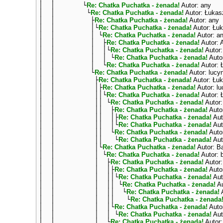
│ │ └
Re: Chatka Puchatka - żenada!
Autor: any
│ │ └
Re: Chatka Puchatka - żenada!
Autor: Łukas
│ │ ├
Re: Chatka Puchatka - żenada!
Autor: any
│ │ │└
Re: Chatka Puchatka - żenada!
Autor: Łu
│ │ │ └
Re: Chatka Puchatka - żenada!
Autor: a
│ │ │ ├
Re: Chatka Puchatka - żenada!
Autor: 
│ │ │ │└
Re: Chatka Puchatka - żenada!
Autor:
│ │ │ │ └
Re: Chatka Puchatka - żenada!
Auto
│ │ │ └
Re: Chatka Puchatka - żenada!
Autor: 
│ │ └
Re: Chatka Puchatka - żenada!
Autor: lucy
│ │ ├
Re: Chatka Puchatka - żenada!
Autor: Łu
│ │ │├
Re: Chatka Puchatka - żenada!
Autor: l
│ │ ││└
Re: Chatka Puchatka - żenada!
Autor: 
│ │ ││ └
Re: Chatka Puchatka - żenada!
Autor:
│ │ ││ ├
Re: Chatka Puchatka - żenada!
Auto
│ │ ││ │├
Re: Chatka Puchatka - żenada!
Aut
│ │ ││ │└
Re: Chatka Puchatka - żenada!
Aut
│ │ ││ └
Re: Chatka Puchatka - żenada!
Autor
│ │ ││ └
Re: Chatka Puchatka - żenada!
Aut
│ │ │└
Re: Chatka Puchatka - żenada!
Autor: Ba
│ │ │ └
Re: Chatka Puchatka - żenada!
Autor: b
│ │ │ ├
Re: Chatka Puchatka - żenada!
Autor:
│ │ │ │├
Re: Chatka Puchatka - żenada!
Autor
│ │ │ ││└
Re: Chatka Puchatka - żenada!
Auto
│ │ │ ││ └
Re: Chatka Puchatka - żenada!
Au
│ │ │ ││ └
Re: Chatka Puchatka - żenada!
A
│ │ │ ││ └
Re: Chatka Puchatka - żenada
│ │ │ │└
Re: Chatka Puchatka - żenada!
Autor
│ │ │ │ └
Re: Chatka Puchatka - żenada!
Aut
│ │ │ └
Re: Chatka Puchatka - żenada!
Autor: