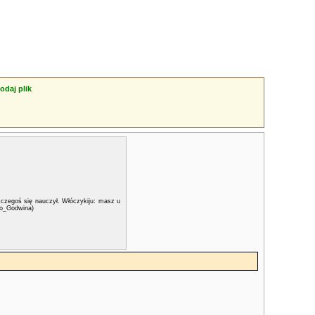
odaj plik
 czegoś się nauczył. Włóczykiju: masz u
wo_Godwina)