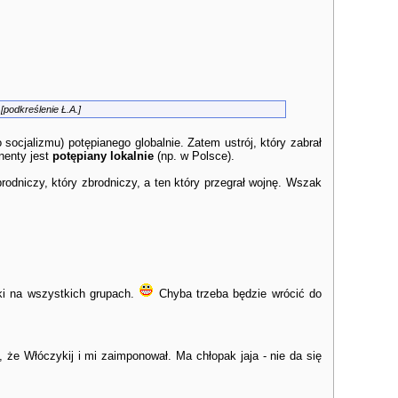
.
[podkreślenie Ł.A.]
socjalizmu) potępianego globalnie. Zatem ustrój, który zabrał
ynenty jest
potępiany lokalnie
(np. w Polsce).
rodniczy, który zbrodniczy, a ten który przegrał wojnę. Wszak
tki na wszystkich grupach.
Chyba trzeba będzie wrócić do
że Włóczykij i mi zaimponował. Ma chłopak jaja - nie da się