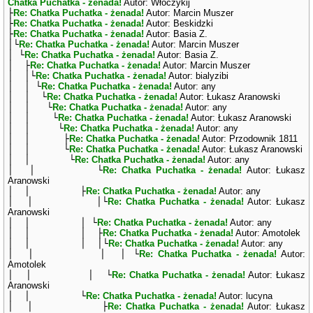
Chatka Puchatka - żenada!
Autor: Włóczykij
├
Re: Chatka Puchatka - żenada!
Autor: Marcin Muszer
├
Re: Chatka Puchatka - żenada!
Autor: Beskidzki
├
Re: Chatka Puchatka - żenada!
Autor: Basia Z.
│└
Re: Chatka Puchatka - żenada!
Autor: Marcin Muszer
│ └
Re: Chatka Puchatka - żenada!
Autor: Basia Z.
│ ├
Re: Chatka Puchatka - żenada!
Autor: Marcin Muszer
│ │└
Re: Chatka Puchatka - żenada!
Autor: bialyzibi
│ │ └
Re: Chatka Puchatka - żenada!
Autor: any
│ │ └
Re: Chatka Puchatka - żenada!
Autor: Łukasz Aranowski
│ │ └
Re: Chatka Puchatka - żenada!
Autor: any
│ │ └
Re: Chatka Puchatka - żenada!
Autor: Łukasz Aranowski
│ │ └
Re: Chatka Puchatka - żenada!
Autor: any
│ │ ├
Re: Chatka Puchatka - żenada!
Autor: Przodownik 1811
│ │ └
Re: Chatka Puchatka - żenada!
Autor: Łukasz Aranowski
│ │ └
Re: Chatka Puchatka - żenada!
Autor: any
│ │ └
Re: Chatka Puchatka - żenada!
Autor: Łukasz
Aranowski
│ │ ├
Re: Chatka Puchatka - żenada!
Autor: any
│ │ │└
Re: Chatka Puchatka - żenada!
Autor: Łukasz
Aranowski
│ │ │ └
Re: Chatka Puchatka - żenada!
Autor: any
│ │ │ ├
Re: Chatka Puchatka - żenada!
Autor: Amotolek
│ │ │ │└
Re: Chatka Puchatka - żenada!
Autor: any
│ │ │ │ └
Re: Chatka Puchatka - żenada!
Autor:
Amotolek
│ │ │ └
Re: Chatka Puchatka - żenada!
Autor: Łukasz
Aranowski
│ │ └
Re: Chatka Puchatka - żenada!
Autor: lucyna
│ │ ├
Re: Chatka Puchatka - żenada!
Autor: Łukasz