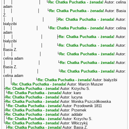
│ │ │ └
Re: Chatka Puchatka - żenada!
Autor: celina
adam
│ │ │ └
Re: Chatka Puchatka - żenada!
Autor: Basia
Z.
│ │ │ ├
Re: Chatka Puchatka - żenada!
Autor:
bialyzibi
│ │ │ └
Re: Chatka Puchatka - żenada!
Autor: celina
adam
│ │ │ ├
Re: Chatka Puchatka - żenada!
Autor:
bialyzibi
│ │ │ └
Re: Chatka Puchatka - żenada!
Autor:
Basia Z.
│ │ │ └
Re: Chatka Puchatka - żenada!
Autor:
celina adam
│ │ │ └
Re: Chatka Puchatka - żenada!
Autor:
Basia Z.
│ │ │ └
Re: Chatka Puchatka - żenada!
Autor:
celina adam
│ │ └
Re: Chatka Puchatka - żenada!
Autor: bialyzibi
│ └
Re: Chatka Puchatka - żenada!
Autor: Marcin Muszer
├
Re: Chatka Puchatka - żenada!
Autor: Krzychu S.
│└
Re: Chatka Puchatka - żenada!
Autor: karo
├
Re: Chatka Puchatka - żenada!
Autor: lucyna
├
Re: Chatka Puchatka - żenada!
Autor: Monika Pszczółkowska
│└
Re: Chatka Puchatka - żenada!
Autor: Przodownik 1811
├
Re: Chatka Puchatka - żenada!
Autor: Przemek
├
Re: Chatka Puchatka - żenada!
Autor: addabr
│└
Re: Chatka Puchatka - żenada!
Autor: Krzychu S.
└
Re: Chatka Puchatka - żenada!
Autor: Włóczykij
├
Re: Chatka Puchatka - żenada!
Autor: Basia Z.