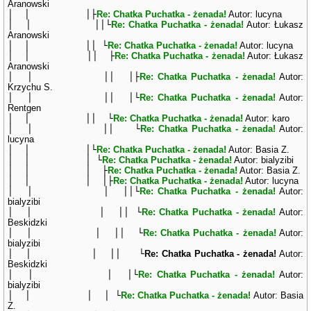
Aranowski
│ │ │├
Re: Chatka Puchatka - żenada!
Autor: lucyna
│ │ ││└
Re: Chatka Puchatka - żenada!
Autor: Łukasz
Aranowski
│ │ ││ └
Re: Chatka Puchatka - żenada!
Autor: lucyna
│ │ ││ ├
Re: Chatka Puchatka - żenada!
Autor: Łukasz
Aranowski
│ │ ││ │├
Re: Chatka Puchatka - żenada!
Autor:
Krzychu S.
│ │ ││ │└
Re: Chatka Puchatka - żenada!
Autor:
Rentgen
│ │ ││ └
Re: Chatka Puchatka - żenada!
Autor: karo
│ │ ││ └
Re: Chatka Puchatka - żenada!
Autor:
lucyna
│ │ │└
Re: Chatka Puchatka - żenada!
Autor: Basia Z.
│ │ │ └
Re: Chatka Puchatka - żenada!
Autor: bialyzibi
│ │ │ ├
Re: Chatka Puchatka - żenada!
Autor: Basia Z.
│ │ │ │├
Re: Chatka Puchatka - żenada!
Autor: lucyna
│ │ │ ││└
Re: Chatka Puchatka - żenada!
Autor:
bialyzibi
│ │ │ ││ └
Re: Chatka Puchatka - żenada!
Autor:
Beskidzki
│ │ │ ││ └
Re: Chatka Puchatka - żenada!
Autor:
bialyzibi
│ │ │ ││ └
Re: Chatka Puchatka - żenada!
Autor:
Beskidzki
│ │ │ │└
Re: Chatka Puchatka - żenada!
Autor:
bialyzibi
│ │ │ │ └
Re: Chatka Puchatka - żenada!
Autor: Basia
Z.