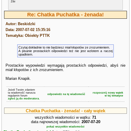
Zibi
Re: Chatka Puchatka - żenada!
Autor: Beskidzki
Data: 2007-07-02 15:35:16
Tematyka: Obiekty PTTK
Czytaj dokładnie to nie będziesz miał kłopotów ze zrozumieniem.
A pisanie prostackich odpowiedzi też nie jest wzlotem a raczej
upadkiem.
Prostackie wypowiedzi wymagają prostackich odpowiedzi, abyś nie
miał kłopotów z ich zrozumieniem.
Marian Knapik.
Jeżeli Twoim zdaniem
ta wiadomość narusza
rozpocznij nowy wątek
odpowiedz na tę wiadomość
regulamin forum
w tej tematyce
zgłoś ją do moderatora.
Chatka Puchatka - żenada! - cały wątek
wszystkich wiadomości w wątku:
71
data najnowszej wiadomości:
2007-07-20
pokaż wszystkie wiadomości