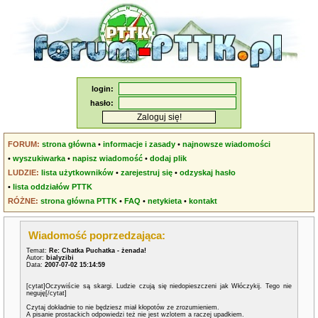
login:
hasło:
FORUM:
strona główna
•
informacje i zasady
•
najnowsze wiadomości
•
wyszukiwarka
•
napisz wiadomość
•
dodaj plik
LUDZIE:
lista użytkowników
•
zarejestruj się
•
odzyskaj hasło
•
lista oddziałów PTTK
RÓŻNE:
strona główna PTTK
•
FAQ
•
netykieta
•
kontakt
Wiadomość poprzedzająca:
Temat:
Re: Chatka Puchatka - żenada!
Autor:
bialyzibi
Data:
2007-07-02 15:14:59
[cytat]Oczywiście są skargi. Ludzie czują się niedopieszczeni jak Włóczykij. Tego nie
neguję[/cytat]
Czytaj dokładnie to nie będziesz miał kłopotów ze zrozumieniem.
A pisanie prostackich odpowiedzi też nie jest wzlotem a raczej upadkiem.