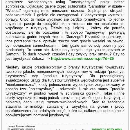
chrakterze świadczonych usług "turystycznych" przez nasze
schroniska. Ogladając galerię zdjęć schroniska "Samotnia" w dziale -
"Wesela" ogarniają mnie mieszane uczucia. Sądząc po strojach,
państwo młodzi i goście nie zrezygnowali z klasycznego wystroju i
oprawy. Choć to może wydawać się bardzo romantyczne, to jednak
chyba nie pasuje do specyfiki takich miejsc i nie ma absolutnie nic
wspólnego z turystyką. Dziwię się ludzim , którzy nie potrafią
dostosowac sie do otoczenia i w sposób "agresywny" powielają
zachowania godne innych miejsc. Dlaczego? Przecież te garnitury, i
inne potrzebne takiej oprawie rzeczy oraz goście weselni na pewno,
byli dowiezieni samochodami , tam gdzie samochody powinny być
rzadkością. To samo sie dzieje przy innych tego typu imprezach w
Samotni. To duch nowych czasów i czy zwykły brak smaku? Czy to
jest turystyka? Zobacz =>
http://www.samotnia.com.pl/?d=26
Niestety grupie przedsiębiorców z branży turystycznej towarzyszy
tworzenie jakichś nonsensownych neologizmów w rodzaju "przemysł
turystyczny" czy "produkt turystyczny". Dla przedsiębiorcy
świadczącego usługi dla turystów turystyka wędrówkowa jest zupełnie
"nieekonomiczna", kiedy jednocześnie wypoczynek zorganizowany w
sposób tzw. "przemysłowy" - odwrotnie. I tak oto mamy "produkt
turystyczny" w postaci wesel w schronisku górskim. Takie i inne
oferty wypoczynku mają jednak coraz mniej wspólnego z turystyką, a
nabierają cech usług rozrywkowo-handlowych. Stąd te tendencje
stawiania terminologii związanej z turystyką na głowie i próby
przeforsowania absurdalnych pojęć, które są całkowicie sprzeczne z
obowiązującymi normami językowymi.
Jeżeli Twoim zdaniem
ta wiadomość narusza
rozpocznij nowy wątek