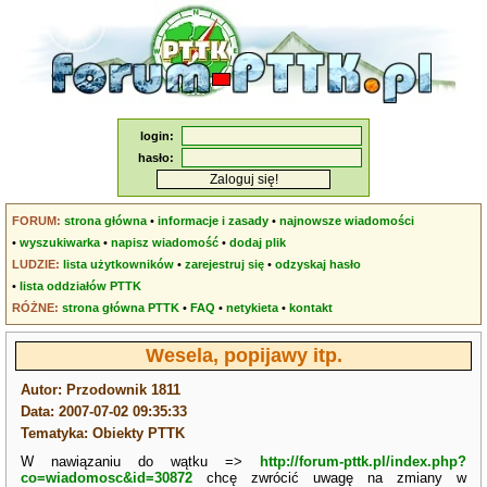
login:
hasło:
FORUM:
strona główna
•
informacje i zasady
•
najnowsze wiadomości
•
wyszukiwarka
•
napisz wiadomość
•
dodaj plik
LUDZIE:
lista użytkowników
•
zarejestruj się
•
odzyskaj hasło
•
lista oddziałów PTTK
RÓŻNE:
strona główna PTTK
•
FAQ
•
netykieta
•
kontakt
Wesela, popijawy itp.
Autor: Przodownik 1811
Data: 2007-07-02 09:35:33
Tematyka: Obiekty PTTK
W nawiązaniu do wątku =>
http://forum-pttk.pl/index.php?
co=wiadomosc&id=30872
chcę zwrócić uwagę na zmiany w