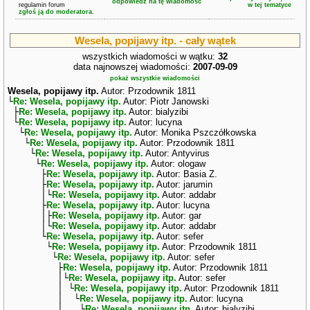
odpowiedz na tę wiadomość
regulamin forum
w tej tematyce
zgłoś ją do moderatora.
Wesela, popijawy itp. - cały wątek
wszystkich wiadomości w wątku:
32
data najnowszej wiadomości:
2007-09-09
pokaż wszystkie wiadomości
Wesela, popijawy itp.
Autor: Przodownik 1811
└
Re: Wesela, popijawy itp.
Autor: Piotr Janowski
├
Re: Wesela, popijawy itp.
Autor: bialyzibi
└
Re: Wesela, popijawy itp.
Autor: lucyna
└
Re: Wesela, popijawy itp.
Autor: Monika Pszczółkowska
└
Re: Wesela, popijawy itp.
Autor: Przodownik 1811
└
Re: Wesela, popijawy itp.
Autor: Antyvirus
└
Re: Wesela, popijawy itp.
Autor: ologaw
├
Re: Wesela, popijawy itp.
Autor: Basia Z.
├
Re: Wesela, popijawy itp.
Autor: jarumin
│└
Re: Wesela, popijawy itp.
Autor: addabr
├
Re: Wesela, popijawy itp.
Autor: lucyna
│├
Re: Wesela, popijawy itp.
Autor: gar
│└
Re: Wesela, popijawy itp.
Autor: addabr
└
Re: Wesela, popijawy itp.
Autor: sefer
└
Re: Wesela, popijawy itp.
Autor: Przodownik 1811
└
Re: Wesela, popijawy itp.
Autor: sefer
├
Re: Wesela, popijawy itp.
Autor: Przodownik 1811
│└
Re: Wesela, popijawy itp.
Autor: sefer
│ └
Re: Wesela, popijawy itp.
Autor: Przodownik 1811
│ └
Re: Wesela, popijawy itp.
Autor: lucyna
│ └
Re: Wesela, popijawy itp.
Autor: bialyzibi