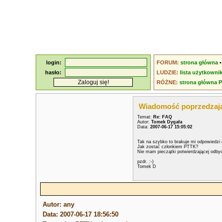
login:
FORUM:
strona główna
hasło:
LUDZIE:
lista użytkowni
RÓŻNE:
strona główna 
Wiadomość poprzedzaj
Temat:
Re: FAQ
Autor:
Tomek Dygała
Data:
2007-06-17 15:05:02
Tak na szybko to brakuje mi odpowiedzi 
Jak zostać członkiem PTTK?
Nie mam pieczątki potwierdzającej odby
pzdr. :-)
Tomek D
Autor: any
Data: 2007-06-17 18:56:50