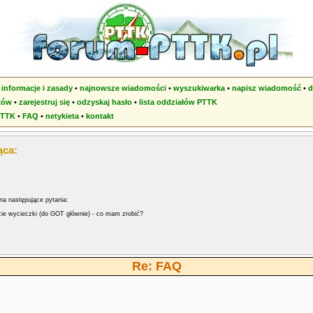
•
informacje i zasady
•
najnowsze wiadomości
•
wyszukiwarka
•
napisz wiadomość
•
d
ków
•
zarejestruj się
•
odzyskaj hasło
•
lista oddziałów PTTK
PTTK
•
FAQ
•
netykieta
•
kontakt
ąca:
na następujące pytania:
cie wycieczki (do GOT głównie) - co mam zrobić?
Re: FAQ