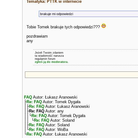
Tematyka: PTTK w internecie
brakuje mi odpowiedzi
Tobie Tomek brakuje tych odpowiedzi???
pozdrawiam
any
Jeżeli Twoim zdaniem
ta wiadomość narusza
regulamin forum
zgłoś ją do moderatora.
FAQ
Autor: Łukasz Aranowski
├
Re: FAQ
Autor: Tomek Dygała
│├
Re: FAQ
Autor: Łukasz Aranowski
│├
Re: FAQ
Autor: any
││└
Re: FAQ
Autor: Tomek Dygała
││ └
Re: FAQ
Autor: Soland
│├
Re: FAQ
Autor: Soland
│└
Re: FAQ
Autor: WoBa
└
Re: FAQ
Autor: Łukasz Aranowski