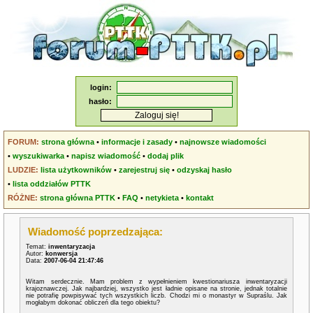
login:
hasło:
FORUM:
strona główna
•
informacje i zasady
•
najnowsze wiadomości
•
wyszukiwarka
•
napisz wiadomość
•
dodaj plik
LUDZIE:
lista użytkowników
•
zarejestruj się
•
odzyskaj hasło
•
lista oddziałów PTTK
RÓŻNE:
strona główna PTTK
•
FAQ
•
netykieta
•
kontakt
Wiadomość poprzedzająca:
Temat:
inwentaryzacja
Autor:
konwersja
Data:
2007-06-04 21:47:46
Witam serdecznie. Mam problem z wypełnieniem kwestionariusza inwentaryzacji
krajoznawczej. Jak najbardziej, wszystko jest ładnie opisane na stronie, jednak totalnie
nie potrafię powpisywać tych wszystkich liczb. Chodzi mi o monastyr w Supraślu. Jak
mogłabym dokonać obliczeń dla tego obiektu?