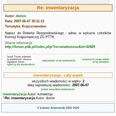
Re: inwentaryzacja
Autor:
domin
Data: 2007-06-07 20:11:12
Tematyka: Krajoznawstwo
Napisz do Roberta Respondowskiego - adres w wykazie członków
Komisji Krajoznawczej ZG PTTK.
Ważna informacja:
http://forum-pttk.pl/index.php?co=wiadomosc&id=42685
Jeżeli Twoim zdaniem
ta wiadomość narusza
rozpocznij nowy wątek
odpowiedz na tę wiadomość
regulamin forum
w tej tematyce
zgłoś ją do moderatora.
inwentaryzacja - cały wątek
wszystkich wiadomości w wątku:
2
data najnowszej wiadomości:
2007-06-07
pokaż wszystkie wiadomości
inwentaryzacja
Autor: konwersja
└
Re: inwentaryzacja
Autor: domin
©
Łukasz Aranowski
2002-2026