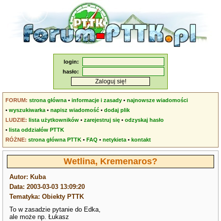
login:
hasło:
FORUM:
strona główna
•
informacje i zasady
•
najnowsze wiadomości
•
wyszukiwarka
•
napisz wiadomość
•
dodaj plik
LUDZIE:
lista użytkowników
•
zarejestruj się
•
odzyskaj hasło
•
lista oddziałów PTTK
RÓŻNE:
strona główna PTTK
•
FAQ
•
netykieta
•
kontakt
Wetlina, Kremenaros?
Autor: Kuba
Data: 2003-03-03 13:09:20
Tematyka: Obiekty PTTK
To w zasadzie pytanie do Edka,
ale może np. Łukasz