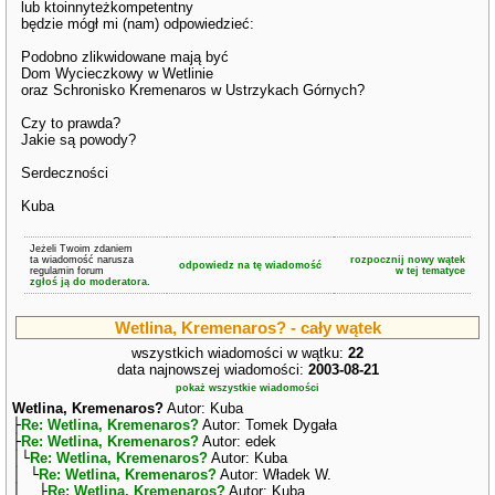
lub ktoinnyteżkompetentny
będzie mógł mi (nam) odpowiedzieć:
Podobno zlikwidowane mają być
Dom Wycieczkowy w Wetlinie
oraz Schronisko Kremenaros w Ustrzykach Górnych?
Czy to prawda?
Jakie są powody?
Serdeczności
Kuba
Jeżeli Twoim zdaniem
ta wiadomość narusza
rozpocznij nowy wątek
odpowiedz na tę wiadomość
regulamin forum
w tej tematyce
zgłoś ją do moderatora.
Wetlina, Kremenaros? - cały wątek
wszystkich wiadomości w wątku:
22
data najnowszej wiadomości:
2003-08-21
pokaż wszystkie wiadomości
Wetlina, Kremenaros?
Autor: Kuba
├
Re: Wetlina, Kremenaros?
Autor: Tomek Dygała
├
Re: Wetlina, Kremenaros?
Autor: edek
│└
Re: Wetlina, Kremenaros?
Autor: Kuba
│ └
Re: Wetlina, Kremenaros?
Autor: Władek W.
│ ├
Re: Wetlina, Kremenaros?
Autor: Kuba