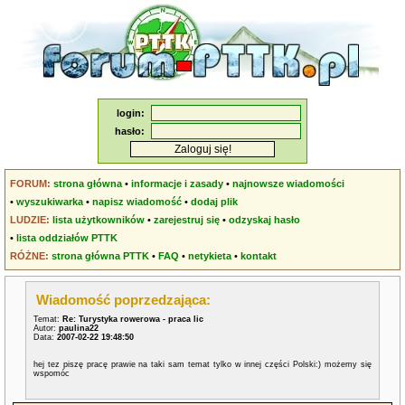
login:
hasło:
FORUM:
strona główna
•
informacje i zasady
•
najnowsze wiadomości
•
wyszukiwarka
•
napisz wiadomość
•
dodaj plik
LUDZIE:
lista użytkowników
•
zarejestruj się
•
odzyskaj hasło
•
lista oddziałów PTTK
RÓŻNE:
strona główna PTTK
•
FAQ
•
netykieta
•
kontakt
Wiadomość poprzedzająca:
Temat:
Re: Turystyka rowerowa - praca lic
Autor:
paulina22
Data:
2007-02-22 19:48:50
hej tez piszę pracę prawie na taki sam temat tylko w innej części Polski:) możemy się
wspomóc