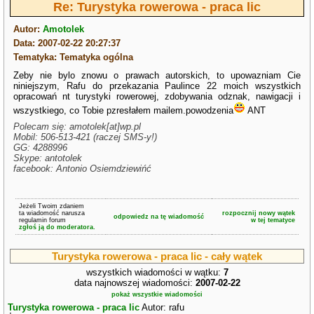
Re: Turystyka rowerowa - praca lic
Autor:
Amotolek
Data: 2007-02-22 20:27:37
Tematyka: Tematyka ogólna
Zeby nie bylo znowu o prawach autorskich, to upowazniam Cie
niniejszym, Rafu do przekazania Paulince 22 moich wszystkich
opracowań nt turystyki rowerowej, zdobywania odznak, nawigacji i
wszystkiego, co Tobie pzresłałem mailem.powodzenia
ANT
Polecam się: amotolek[at]wp.pl
Mobil: 506-513-421 (raczej SMS-y!)
GG: 4288996
Skype: antotolek
facebook: Antonio Osiemdziewińć
Jeżeli Twoim zdaniem
ta wiadomość narusza
rozpocznij nowy wątek
odpowiedz na tę wiadomość
regulamin forum
w tej tematyce
zgłoś ją do moderatora.
Turystyka rowerowa - praca lic - cały wątek
wszystkich wiadomości w wątku:
7
data najnowszej wiadomości:
2007-02-22
pokaż wszystkie wiadomości
Turystyka rowerowa - praca lic
Autor: rafu