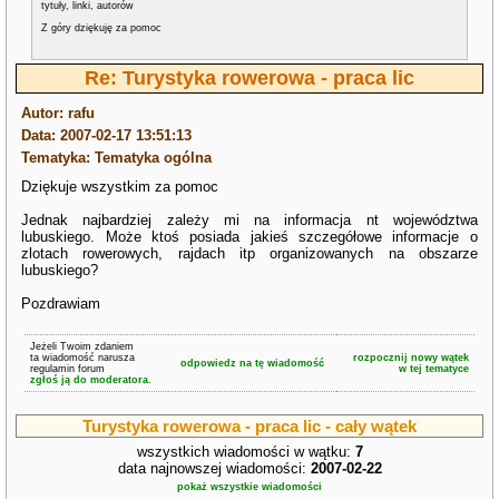
tytuły, linki, autorów
Z góry dziękuję za pomoc
Re: Turystyka rowerowa - praca lic
Autor: rafu
Data: 2007-02-17 13:51:13
Tematyka: Tematyka ogólna
Dziękuje wszystkim za pomoc
Jednak najbardziej zależy mi na informacja nt województwa
lubuskiego. Może ktoś posiada jakieś szczegółowe informacje o
zlotach rowerowych, rajdach itp organizowanych na obszarze
lubuskiego?
Pozdrawiam
Jeżeli Twoim zdaniem
ta wiadomość narusza
rozpocznij nowy wątek
odpowiedz na tę wiadomość
regulamin forum
w tej tematyce
zgłoś ją do moderatora.
Turystyka rowerowa - praca lic - cały wątek
wszystkich wiadomości w wątku:
7
data najnowszej wiadomości:
2007-02-22
pokaż wszystkie wiadomości