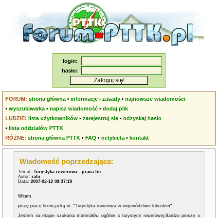
login:
hasło:
FORUM:
strona główna
•
informacje i zasady
•
najnowsze wiadomości
•
wyszukiwarka
•
napisz wiadomość
•
dodaj plik
LUDZIE:
lista użytkowników
•
zarejestruj się
•
odzyskaj hasło
•
lista oddziałów PTTK
RÓŻNE:
strona główna PTTK
•
FAQ
•
netykieta
•
kontakt
Wiadomość poprzedzająca:
Temat:
Turystyka rowerowa - praca lic
Autor:
rafu
Data:
2007-02-12 08:37:19
Witam
piszę pracę licencjacką nt. "Turystyka rowerowa w województwie lubuskim"
Jestem na etapie szukania materiałów ogólnie o turystyce rowerowej.Bardzo proszę o