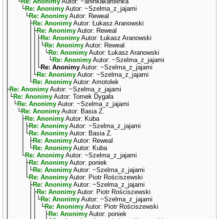
│ └
Re: Anonimy
Autor: ~aninkakarolinka
│ └
Re: Anonimy
Autor: ~Szelma_z_jajami
│ └
Re: Anonimy
Autor: Reweal
│ ├
Re: Anonimy
Autor: Łukasz Aranowski
│ │├
Re: Anonimy
Autor: Reweal
│ ││├
Re: Anonimy
Autor: Łukasz Aranowski
│ │││└
Re: Anonimy
Autor: Reweal
│ │││ └
Re: Anonimy
Autor: Łukasz Aranowski
│ │││ └
Re: Anonimy
Autor: ~Szelma_z_jajami
│ ││└
Re: Anonimy
Autor: ~Szelma_z_jajami
│ │└
Re: Anonimy
Autor: ~Szelma_z_jajami
│ └
Re: Anonimy
Autor: Amotolek
├
Re: Anonimy
Autor: ~Szelma_z_jajami
│└
Re: Anonimy
Autor: Tomek Dygała
│ └
Re: Anonimy
Autor: ~Szelma_z_jajami
│ └
Re: Anonimy
Autor: Basia Z.
│ ├
Re: Anonimy
Autor: Kuba
│ │├
Re: Anonimy
Autor: ~Szelma_z_jajami
│ │└
Re: Anonimy
Autor: Basia Z.
│ │ ├
Re: Anonimy
Autor: Reweal
│ │ └
Re: Anonimy
Autor: Kuba
│ └
Re: Anonimy
Autor: ~Szelma_z_jajami
│ ├
Re: Anonimy
Autor: poniek
│ │└
Re: Anonimy
Autor: ~Szelma_z_jajami
│ └
Re: Anonimy
Autor: Piotr Rościszewski
│ ├
Re: Anonimy
Autor: ~Szelma_z_jajami
│ │├
Re: Anonimy
Autor: Piotr Rościszewski
│ ││└
Re: Anonimy
Autor: ~Szelma_z_jajami
│ ││ └
Re: Anonimy
Autor: Piotr Rościszewski
│ ││ ├
Re: Anonimy
Autor: poniek