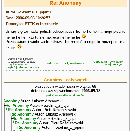
Re: Anonimy
Autor: ~Szelma_z_jajami
Data: 2006-09-06 10:26:57
Tematyka: PTTK w internecie
dziwię się że nadal jednak odpowiadasz he he he he na moje pisanie
he he he he i kto tu sie nakreca he he he he
Pozdrawiam i wiele wiele zdrowia bo na coś innego to raczej nie ma
szans
Jeżeli Twoim zdaniem
ta wiadomość narusza
rozpocznij nowy wątek
odpowiedz na tę wiadomość
regulamin forum
w tej tematyce
zgłoś ją do moderatora.
Anonimy - cały wątek
wszystkich wiadomości w wątku:
68
data najnowszej wiadomości:
2006-09-18
pokaż wszystkie wiadomości
Anonimy
Autor: Łukasz Aranowski
├
Re: Anonimy
Autor: ~Szelma_z_jajami
│└
Re: Anonimy
Autor: Piotr Rościszewski
│ └
Re: Anonimy
Autor: Łukasz Aranowski
│ ├
Re: Anonimy
Autor: ~Szelma_z_jajami
│ │└
Re: Anonimy
Autor: Piotr Rościszewski
│ │ └
Re: Anonimy
Autor: ~Szelma_z_jajami