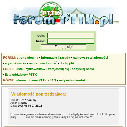
login:
hasło:
FORUM:
strona główna
•
informacje i zasady
•
najnowsze wiadomości
•
wyszukiwarka
•
napisz wiadomość
•
dodaj plik
LUDZIE:
lista użytkowników
•
zarejestruj się
•
odzyskaj hasło
•
lista oddziałów PTTK
RÓŻNE:
strona główna PTTK
•
FAQ
•
netykieta
•
kontakt
Wiadomość poprzedzająca:
Temat:
Re: Anonimy
Autor:
Reweal
Data:
2006-09-03 07:23:12
Dziwne to argumenty i dziwne słownictwo........ Nie będę komentować. KOLESIU pisaj ,
pisaj .......... u mnie masz abolicję ( pamiętaj tylko się nie nakrecaj !!! ).