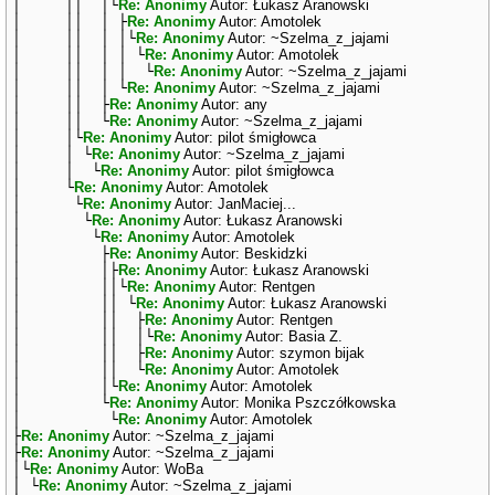
│ ││ │└
Re: Anonimy
Autor: Łukasz Aranowski
│ ││ │ ├
Re: Anonimy
Autor: Amotolek
│ ││ │ │└
Re: Anonimy
Autor: ~Szelma_z_jajami
│ ││ │ │ └
Re: Anonimy
Autor: Amotolek
│ ││ │ │ └
Re: Anonimy
Autor: ~Szelma_z_jajami
│ ││ │ └
Re: Anonimy
Autor: ~Szelma_z_jajami
│ ││ ├
Re: Anonimy
Autor: any
│ ││ └
Re: Anonimy
Autor: ~Szelma_z_jajami
│ │└
Re: Anonimy
Autor: pilot śmigłowca
│ │ └
Re: Anonimy
Autor: ~Szelma_z_jajami
│ │ └
Re: Anonimy
Autor: pilot śmigłowca
│ └
Re: Anonimy
Autor: Amotolek
│ └
Re: Anonimy
Autor: JanMaciej...
│ └
Re: Anonimy
Autor: Łukasz Aranowski
│ └
Re: Anonimy
Autor: Amotolek
│ ├
Re: Anonimy
Autor: Beskidzki
│ │├
Re: Anonimy
Autor: Łukasz Aranowski
│ ││└
Re: Anonimy
Autor: Rentgen
│ ││ └
Re: Anonimy
Autor: Łukasz Aranowski
│ ││ ├
Re: Anonimy
Autor: Rentgen
│ ││ │└
Re: Anonimy
Autor: Basia Z.
│ ││ ├
Re: Anonimy
Autor: szymon bijak
│ ││ └
Re: Anonimy
Autor: Amotolek
│ │└
Re: Anonimy
Autor: Amotolek
│ └
Re: Anonimy
Autor: Monika Pszczółkowska
│ └
Re: Anonimy
Autor: Amotolek
├
Re: Anonimy
Autor: ~Szelma_z_jajami
├
Re: Anonimy
Autor: ~Szelma_z_jajami
│└
Re: Anonimy
Autor: WoBa
│ └
Re: Anonimy
Autor: ~Szelma_z_jajami