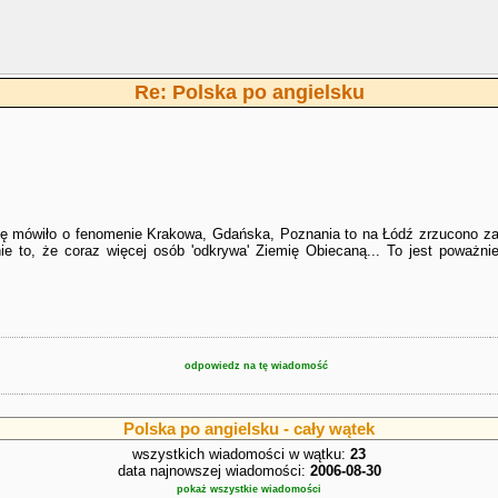
Re: Polska po angielsku
ię mówiło o fenomenie Krakowa, Gdańska, Poznania to na Łódź zrzucono zasł
e to, że coraz więcej osób 'odkrywa' Ziemię Obiecaną... To jest poważnie 
odpowiedz na tę wiadomość
Polska po angielsku - cały wątek
wszystkich wiadomości w wątku:
23
data najnowszej wiadomości:
2006-08-30
pokaż wszystkie wiadomości