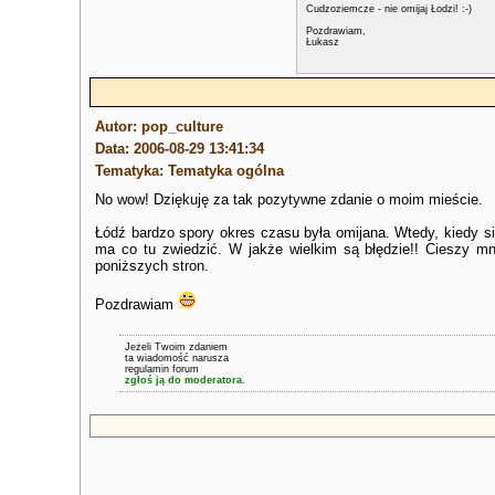
Cudzoziemcze - nie omijaj Łodzi! :-)
Pozdrawiam,
Łukasz
Autor: pop_culture
Data: 2006-08-29 13:41:34
Tematyka: Tematyka ogólna
No wow! Dziękuję za tak pozytywne zdanie o moim mieście.
Łódź bardzo spory okres czasu była omijana. Wtedy, kiedy s
ma co tu zwiedzić. W jakże wielkim są błędzie!! Cieszy mni
poniższych stron.
Pozdrawiam
Jeżeli Twoim zdaniem
ta wiadomość narusza
regulamin forum
zgłoś ją do moderatora.