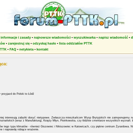
•
informacje i zasady
•
najnowsze wiadomości
•
wyszukiwarka
•
napisz wiadomość
•
d
ków
•
zarejestruj się
•
odzyskaj hasło
•
lista oddziałów PTTK
PTTK
•
FAQ
•
netykieta
•
kontakt
ąca:
przyjazd do Polski to Łódź
iej interesują zabytki dosyć nietypowe. Zwłaszcza mieszkańcom Wysp Brytyjskich nie zaimponujemy n
oznańskich (wraz z Manufakturą), Księży Młyn, Piotrkowska, czy łódzkie cmentarze wszystkich wyznań. 
ków tego typu klimatów - również Giszowiec i Nikiszowiec w Katowicach, czy piękne centrum Żyrardowa. Ni
e i naprawdę robiące wrażenie.