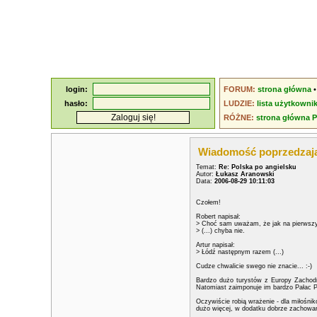
login:
FORUM:
strona główna
hasło:
LUDZIE:
lista użytkowni
RÓŻNE:
strona główna 
Wiadomość poprzedzaj
Temat:
Re: Polska po angielsku
Autor:
Łukasz Aranowski
Data:
2006-08-29 10:11:03
Czołem!
Robert napisał:
> Choć sam uważam, że jak na pierwszy 
> (...) chyba nie.
Artur napisał:
> Łódź następnym razem (...)
Cudze chwalicie swego nie znacie... :-)
Bardzo dużo turystów z Europy Zachodn
Natomiast zaimponuje im bardzo Pałac P
Oczywiście robią wrażenie - dla miłośni
dużo więcej, w dodatku dobrze zachowan