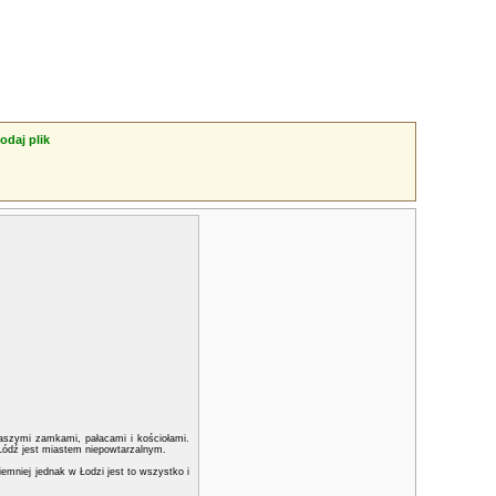
odaj plik
aszymi zamkami, pałacami i kościołami.
Łódź jest miastem niepowtarzalnym.
emniej jednak w Łodzi jest to wszystko i