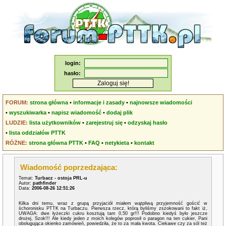
login:
hasło:
FORUM:
strona główna
•
informacje i zasady
•
najnowsze wiadomości
•
wyszukiwarka
•
napisz wiadomość
•
dodaj plik
LUDZIE:
lista użytkowników
•
zarejestruj się
•
odzyskaj hasło
•
lista oddziałów PTTK
RÓŻNE:
strona główna PTTK
•
FAQ
•
netykieta
•
kontakt
Wiadomość poprzedzająca:
Temat:
Turbacz - ostoja PRL-u
Autor:
pathfinder
Data:
2006-08-26 12:51:26
Kilka dni temu, wraz z grupą przyjaciół miałem wątpliwą przyjemność gościć w
śchoronisku PTTK na Turbaczu. Pierwsza rzecz, którą byliśmy zszokowani to fakt iż,
UWAGA: dwe łyżeczki cukru kosztują tam 0,50 gr!!! Podobno kiedyś było jeszcze
drożej, Szok!!! Ale kiedy jeden z moich kolegów poprosił o paragon na ten cukier, Pani
obsługująca okienko zamówień, powiedziła, że to za mała kwota. Ciekawe czy za sól też