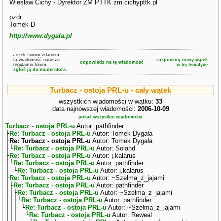
Wiesław Cichy - Dyrektor ZM PTTK zm.cichypttk.pl
pzdr.
Tomek D
http://www.dygala.pl
Jeżeli Twoim zdaniem
ta wiadomość narusza
rozpocznij nowy wątek
odpowiedz na tę wiadomość
regulamin forum
w tej tematyce
zgłoś ją do moderatora.
Turbacz - ostoja PRL-u - cały wątek
wszystkich wiadomości w wątku:
33
data najnowszej wiadomości:
2006-10-09
pokaż wszystkie wiadomości
Turbacz - ostoja PRL-u
Autor: pathfinder
├
Re: Turbacz - ostoja PRL-u
Autor: Tomek Dygała
├
Re: Turbacz - ostoja PRL-u
Autor: Tomek Dygała
│└
Re: Turbacz - ostoja PRL-u
Autor: Soland
├
Re: Turbacz - ostoja PRL-u
Autor: j.kalarus
│└
Re: Turbacz - ostoja PRL-u
Autor: pathfinder
│ └
Re: Turbacz - ostoja PRL-u
Autor: j.kalarus
├
Re: Turbacz - ostoja PRL-u
Autor: ~Szelma_z_jajami
│├
Re: Turbacz - ostoja PRL-u
Autor: pathfinder
││├
Re: Turbacz - ostoja PRL-u
Autor: ~Szelma_z_jajami
│││└
Re: Turbacz - ostoja PRL-u
Autor: pathfinder
│││ └
Re: Turbacz - ostoja PRL-u
Autor: ~Szelma_z_jajami
│││ └
Re: Turbacz - ostoja PRL-u
Autor: Reweal