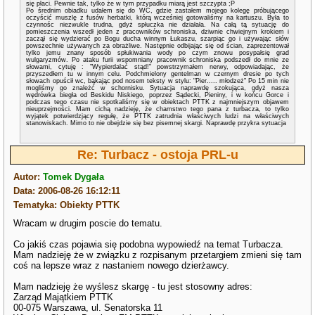
się płaci. Pewnie tak, tylko że w tym przypadku miarą jest szczypta ;P
Po średnim obiadku udałem się do WC, gdzie zastałem mojego kolegę próbującego
oczyścić muszlę z fusów herbatki, którą wcześniej gotowaliśmy na kartuszu. Była to
czynnośc niezwukle trudna, gdyż spłuczka nie działała. Na całą tą sytuację do
pomieszczenia wszedł jeden z pracowników schroniska, dziwnie chwiejnym krokiem i
zaczął się wydzierać po Bogu ducha winnym Łukaszu, szarpiąc go i używając słów
powszechnie używanych za obrażliwe. Następnie odbijając się od ścian, zaprezentował
tylko jemu znany sposób spłukiwania wody po czym znowu posypałsię grad
wulgaryzmów. Po ataku furii wspomniany pracownik schroniska podszedł do mnie ze
słowami, cytuję : "Wypierdalać stąd!" powstrzymałem nerwy, odpowiadając, że
przyszedłem tu w innym celu. Podchmielony gentelman w czernym dresie po tych
słowach opuścił wc, bąkając pod nosem teksty w stylu: "Pier..... młodzeż" Po 15 min nie
mogliśmy go znależć w schornisku. Sytuacja naprawdę szokująca, gdyż nasza
wędrówka biegła od Beskidu Niskiego, poprzez Sądecki, Pieniny, i w końcu Gorce i
podczas tego czasu nie spotkaliśmy się w obiektach PTTK z najmniejszym objawem
nieuprzejmości. Mam cichą nadzieję, że chamstwo tego pana z turbacza, to tylko
wyjątek potwierdzjący regułę, że PTTK zatrudnia właściwych ludzi na właściwych
stanowiskach. Mimo to nie obejdzie się bez pisemnej skargi. Naprawdę przykra sytuacja
Re: Turbacz - ostoja PRL-u
Autor:
Tomek Dygała
Data: 2006-08-26 16:12:11
Tematyka: Obiekty PTTK
Wracam w drugim poscie do tematu.
Co jakiś czas pojawia się podobna wypowiedź na temat Turbacza.
Mam nadzieję że w związku z rozpisanym przetargiem zmieni się tam
coś na lepsze wraz z nastaniem nowego dzierżawcy.
Mam nadzieję że wyślesz skargę - tu jest stosowny adres:
Zarząd Majątkiem PTTK
00-075 Warszawa, ul. Senatorska 11