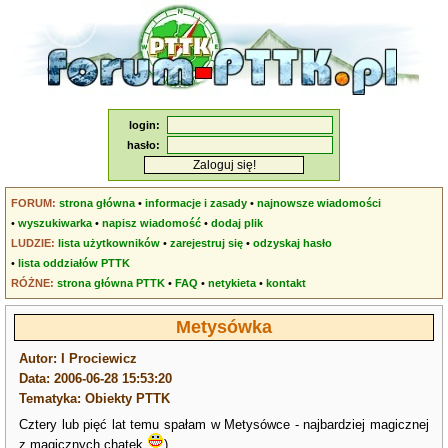
login:
hasło:
FORUM:
strona główna
•
informacje i zasady
•
najnowsze wiadomości
•
wyszukiwarka
•
napisz wiadomość
•
dodaj plik
LUDZIE:
lista użytkowników
•
zarejestruj się
•
odzyskaj hasło
•
lista oddziałów PTTK
RÓŻNE:
strona główna PTTK
•
FAQ
•
netykieta
•
kontakt
Metysówka
Autor: I Prociewicz
Data: 2006-06-28 15:53:20
Tematyka: Obiekty PTTK
Cztery lub pięć lat temu spałam w Metysówce - najbardziej magicznej
z magicznych chatek
)