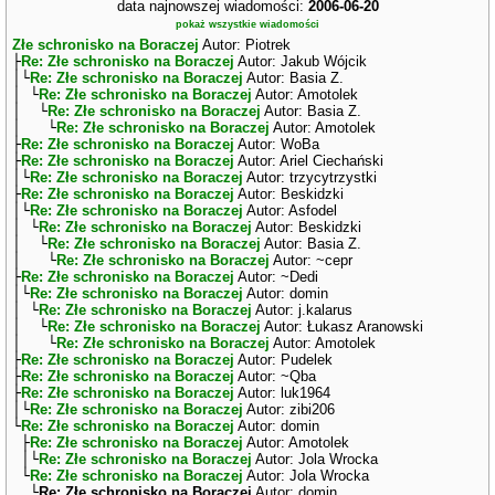
data najnowszej wiadomości:
2006-06-20
pokaż wszystkie wiadomości
Złe schronisko na Boraczej
Autor: Piotrek
├
Re: Złe schronisko na Boraczej
Autor: Jakub Wójcik
│└
Re: Złe schronisko na Boraczej
Autor: Basia Z.
│ └
Re: Złe schronisko na Boraczej
Autor: Amotolek
│ └
Re: Złe schronisko na Boraczej
Autor: Basia Z.
│ └
Re: Złe schronisko na Boraczej
Autor: Amotolek
├
Re: Złe schronisko na Boraczej
Autor: WoBa
├
Re: Złe schronisko na Boraczej
Autor: Ariel Ciechański
│└
Re: Złe schronisko na Boraczej
Autor: trzycytrzystki
├
Re: Złe schronisko na Boraczej
Autor: Beskidzki
│└
Re: Złe schronisko na Boraczej
Autor: Asfodel
│ └
Re: Złe schronisko na Boraczej
Autor: Beskidzki
│ └
Re: Złe schronisko na Boraczej
Autor: Basia Z.
│ └
Re: Złe schronisko na Boraczej
Autor: ~cepr
├
Re: Złe schronisko na Boraczej
Autor: ~Dedi
│└
Re: Złe schronisko na Boraczej
Autor: domin
│ └
Re: Złe schronisko na Boraczej
Autor: j.kalarus
│ └
Re: Złe schronisko na Boraczej
Autor: Łukasz Aranowski
│ └
Re: Złe schronisko na Boraczej
Autor: Amotolek
├
Re: Złe schronisko na Boraczej
Autor: Pudelek
├
Re: Złe schronisko na Boraczej
Autor: ~Qba
├
Re: Złe schronisko na Boraczej
Autor: luk1964
│└
Re: Złe schronisko na Boraczej
Autor: zibi206
└
Re: Złe schronisko na Boraczej
Autor: domin
├
Re: Złe schronisko na Boraczej
Autor: Amotolek
│└
Re: Złe schronisko na Boraczej
Autor: Jola Wrocka
└
Re: Złe schronisko na Boraczej
Autor: Jola Wrocka
└
Re: Złe schronisko na Boraczej
Autor: domin