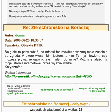
Dodałabym jeszcze schronisko Pasterka - tam nas dzierżawca wyprosił bo chcieliśmy
we dwie zamówić nocleg w 8semce a ON uważał że mamy "brać dwojke".
Nie ma już tego PTTKu co kiedyś Panie Profesorze.
Uprzejmie pozdrawiam i udanych wypraw życzę - Jola.
Re: Złe schronisko na Boraczej
Autor:
domin
Data: 2006-06-20 18:30:57
Tematyka: Obiekty PTTK
Boję się to potwierdzić, bo młodsi forumowicze wezmą mnie zupełnie
za zgreda. A skoro wiesz, kim jestem, a kim Ty - ja niewiem, czy
mozesz prywatnie ujawnić się mailem do mnie? Można znaleźć na
mojej stronie internetowej przez wyszukiwarkę.
Krzysztofer
Ważna informacja:
http://forum-pttk.pl/index.php?co=wiadomosc&id=42685
Jeżeli Twoim zdaniem
ta wiadomość narusza
rozpocznij nowy wątek
odpowiedz na tę wiadomość
regulamin forum
w tej tematyce
zgłoś ją do moderatora.
Złe schronisko na Boraczej - cały wątek
wszystkich wiadomości w wątku:
28