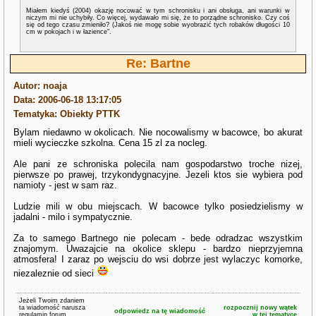
Miałem kiedyś (2004) okazję nocować w tym schronisku i ani obsługa, ani warunki w
niczym mi nie uchybiły. Co więcej, wydawało mi się, że to porządne schronisko. Czy coś
się od tego czasu zmieniło? (Jakoś nie mogę sobie wyobrazić tych robaków długości 10
cm w pokojach i w łazience".
Re: Bartne
Autor: noaja
Data: 2006-06-18 13:17:05
Tematyka: Obiekty PTTK
Bylam niedawno w okolicach. Nie nocowalismy w bacowce, bo akurat
mieli wycieczke szkolna. Cena 15 zl za nocleg.
Ale pani ze schroniska polecila nam gospodarstwo troche nizej,
pierwsze po prawej, trzykondygnacyjne. Jezeli ktos sie wybiera pod
namioty - jest w sam raz.
Ludzie mili w obu miejscach. W bacowce tylko posiedzielismy w
jadalni - milo i sympatycznie.
Za to samego Bartnego nie polecam - bede odradzac wszystkim
znajomym. Uwazajcie na okolice sklepu - bardzo nieprzyjemna
atmosfera! I zaraz po wejsciu do wsi dobrze jest wylaczyc komorke,
niezaleznie od sieci
Jeżeli Twoim zdaniem
ta wiadomość narusza
rozpocznij nowy wątek
odpowiedz na tę wiadomość
regulamin forum
w tej tematyce