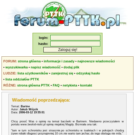
login:
hasło:
FORUM:
strona główna
•
informacje i zasady
•
najnowsze wiadomości
•
wyszukiwarka
•
napisz wiadomość
•
dodaj plik
LUDZIE:
lista użytkowników
•
zarejestruj się
•
odzyskaj hasło
•
lista oddziałów PTTK
RÓŻNE:
strona główna PTTK
•
FAQ
•
netykieta
•
kontakt
Wiadomość poprzedzająca:
Temat:
Bartne
Autor:
Jakub Wójcik
Data:
2006-03-12 19:55:01
Chcę prosić Was o opinię na temat bacówki w Bartnem. Niedawno przeczytałem w
portalu www.beskid-niski.pl opinię niejakiej Magdy. Brzmiała ona tak:
"tam w tym schronisku jest strasznie.po schronisku w toaletach i w pokojach chodzą
żywe robaki dlugosci przynajmniej 10 cm.nie warto tam jechac.do tego obsluga nie mila."