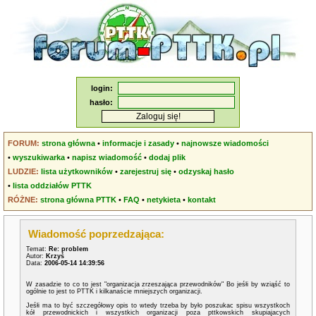
login:
hasło:
FORUM:
strona główna
•
informacje i zasady
•
najnowsze wiadomości
•
wyszukiwarka
•
napisz wiadomość
•
dodaj plik
LUDZIE:
lista użytkowników
•
zarejestruj się
•
odzyskaj hasło
•
lista oddziałów PTTK
RÓŻNE:
strona główna PTTK
•
FAQ
•
netykieta
•
kontakt
Wiadomość poprzedzająca:
Temat:
Re: problem
Autor:
Krzyś
Data:
2006-05-14 14:39:56
W zasadzie to co to jest "organizacja zrzeszająca przewodników" Bo jeśłi by wziąść to
ogólnie to jest to PTTK i kilkanaście mniejszych organizacji.
Jeśłi ma to być szczegółowy opis to wtedy trzeba by było poszukac spisu wszystkoch
kół przewodnickich i wszystkich organizacji poza pttkowskich skupiajacych