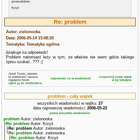
przewodników .
Krzyś
Re: problem
Autor: zielonooka
Data: 2006-05-14 15:08:20
Tematyka: Tematyka ogólna
dziękuje za odpowiedz!
Problem natomiast leży w tym, że właśnie nie wiem gdzie takiego
spisu szukać..??? ;(
Jeżeli Twoim zdaniem
ta wiadomość narusza
rozpocznij nowy wątek
odpowiedz na tę wiadomość
regulamin forum
w tej tematyce
zgłoś ją do moderatora.
problem - cały wątek
wszystkich wiadomości w wątku:
27
data najnowszej wiadomości:
2006-05-22
pokaż wszystkie wiadomości
problem
Autor: zielonooka
├
Re: problem
Autor: Krzyś
│├
Re: problem
Autor: zielonooka
│└
Re: problem
Autor: zielonooka
│ ├
Re: problem
Autor: Krzyś